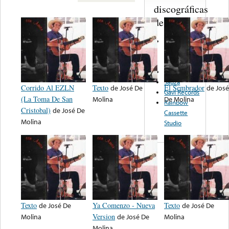
discográficas
de nota ...
Museo
Nacional De
Antropologia
No Label
Sauza
Corrido Al EZLN
Texto
de
José De
El Sembrador
de
José
Gavi Records
(La Toma De San
Molina
De Molina
Rainbow
Cristobal)
de
José De
Cassette
Molina
Studio
Texto
de
José De
Ya Comenzo - Nueva
Texto
de
José De
Molina
Version
de
José De
Molina
Molina