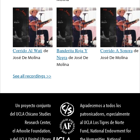
Corrido Al Wati
de
Banderita Roja Y
Corrido A Sonora
de
José De Molina
Negra
de
José De
José De Molina
Molina
See all recordings >>
Un proyecto conjunto
Agradecemos a todos los
del UCLA Chicano Studies
patronicadores, especialmente
Research Center,
al UCLA Los Tigres de Norte
el Arhoolie Foundation,
Fund, National Endowment for
y del UCLA Digital Library
the Humanities, National