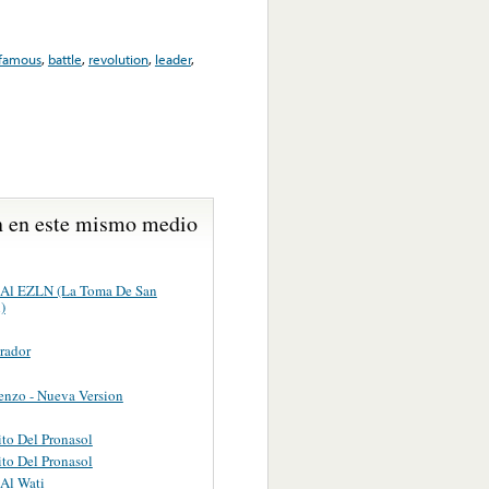
famous
,
battle
,
revolution
,
leader
,
 en este mismo medio
 Al EZLN (La Toma De San
)
rador
nzo - Nueva Version
ito Del Pronasol
ito Del Pronasol
 Al Wati