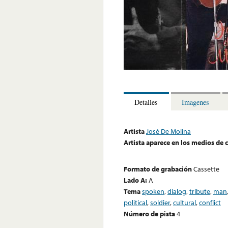
Detalles
Imagenes
Artista
José De Molina
Artista aparece en los medios de
Formato de grabación
Cassette
Lado A:
A
Tema
spoken
,
dialog
,
tribute
,
man
political
,
soldier
,
cultural
,
conflict
Número de pista
4