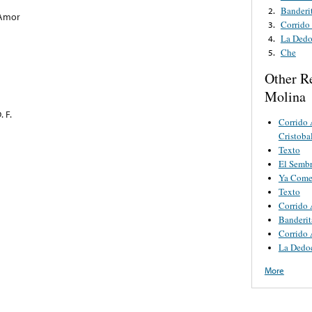
Banderi
2.
 Amor
Corrido
3.
La Dedo
4.
Che
5.
Other R
Molina
 F.
Corrido
Cristoba
Texto
El Semb
Ya Come
Texto
Corrido 
Banderit
Corrido 
La Dedoc
More