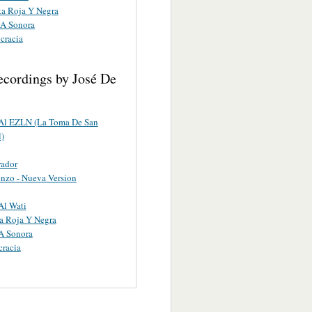
ta Roja Y Negra
 A Sonora
cracia
ecordings by José De
 Al EZLN (La Toma De San
l)
rador
nzo - Nueva Version
Al Wati
a Roja Y Negra
A Sonora
racia