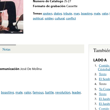
Numero de Catalogo
JS-27
Formato de grabación
Cassette
Temas
spoken
,
dialog
,
tribute
,
man
,
boasting
,
male
,
valor
,
political
,
soldier
,
cultural
,
conflict
También
Notas
LADO A
Corrido
1.
 comunicación
José De Molina
Cristobal
Texto
2.
El Semb
3.
Texto
4.
Ya Come
5.
,
boasting
,
male
,
valor
,
famous
,
battle
,
revolution
,
leader
,
Texto
6.
El Jarab
7.
El Jarab
7.
Corrido
1.