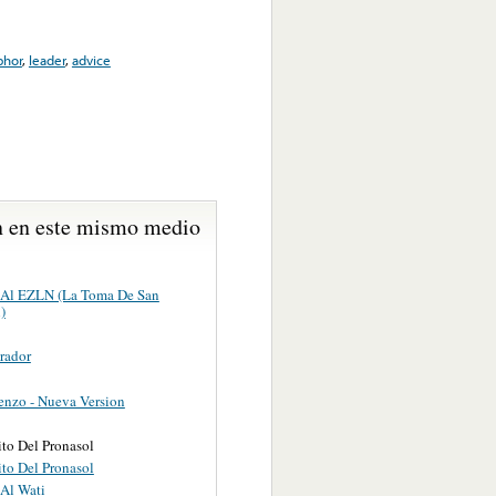
phor
,
leader
,
advice
 en este mismo medio
 Al EZLN (La Toma De San
)
rador
nzo - Nueva Version
ito Del Pronasol
ito Del Pronasol
 Al Wati