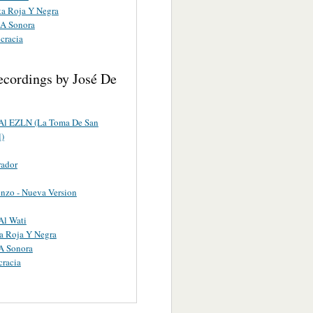
ta Roja Y Negra
 A Sonora
cracia
ecordings by José De
 Al EZLN (La Toma De San
l)
rador
nzo - Nueva Version
Al Wati
a Roja Y Negra
A Sonora
racia