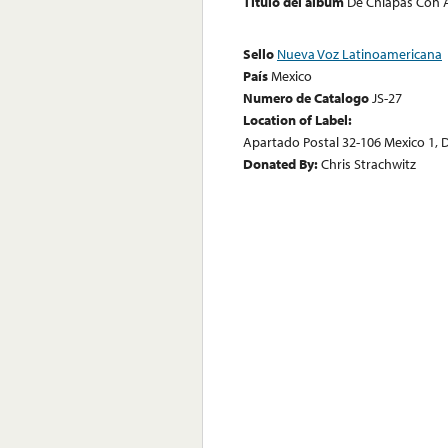
Título del álbum
De Chiapas Con
Sello
Nueva Voz Latinoamericana
País
Mexico
Numero de Catalogo
JS-27
Location of Label:
Apartado Postal 32-106 Mexico 1, D.
Donated By:
Chris Strachwitz