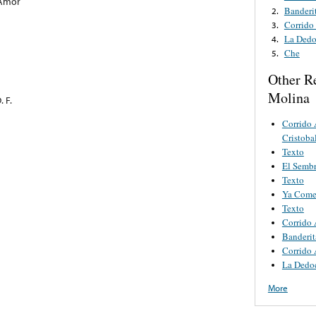
 Amor
Banderi
2.
Corrido
3.
La Dedo
4.
Che
5.
Other R
Molina
 F.
Corrido
Cristoba
Texto
El Semb
Texto
Ya Come
Texto
Corrido 
Banderit
Corrido 
La Dedoc
More