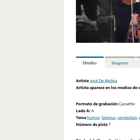
Detalles
Imagenes
Artista
José De Molina
Artista aparece en los medios de
Formato de grabación
Cassette
Lado A:
A
Tema
humor
,
famous
,
revolution
,
Número de pista
7