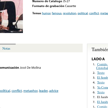
Numero de Catalogo
JS-27
Formato de grabación
Cassette
Temas
humor
,
famous
,
revolution
,
political
,
conflict
,
meta
También
Notas
LADO A
Corrido
1.
 comunicación
José De Molina
Cristobal
Texto
2.
El Semb
3.
Texto
4.
Ya Come
5.
political
,
conflict
,
metaphor
,
leader
,
advice
Texto
6.
El Jarab
7.
El Jarab
7.
Corrido
1.