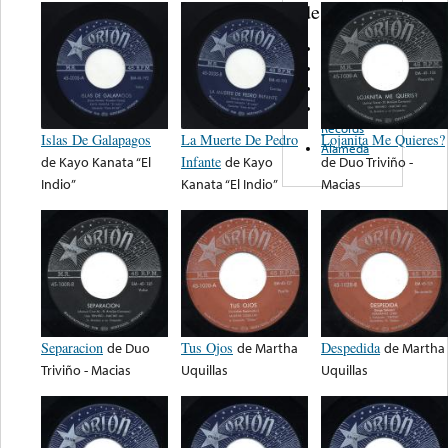
de nota ...
Dimex
Discos Torres
Mr. G
Arsol
Records
Islas De Galapagos
La Muerte De Pedro
Lojanita Me Quieres?
Alameda
de
Kayo Kanata “El
Infante
de
Kayo
de
Duo Triviño -
Indio”
Kanata “El Indio”
Macias
Separacion
de
Duo
Tus Ojos
de
Martha
Despedida
de
Martha
Triviño - Macias
Uquillas
Uquillas