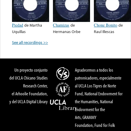
Piedad
de
Martha
Chamizas
de
Chone Bonito
de
Uquillas
Hermanas Orbe
Raul Illescas
See all recordings >>
Un proyecto conjunto
Agradecemos a todos los
del UCLA Chicano Studies
patronicadores, especialmente
Research Center,
al UCLA Los Tigres de Norte
el Arhoolie Foundation,
Fund, National Endowment for
y del UCLA Digital Library
the Humanities, National
Endowment for the
Arts, GRAMMY
Foundation, Fund for Folk