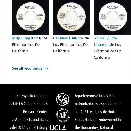
Mujer Ingrata
de
Los
Caminos Chuecos
de
Ya No Quiero
Filarmonicos De
Los Filarmonicos De
Limosna
de
Los
California
California
Filarmonicos De
California
See all recordings >>
Un proyecto conjunto
Agradecemos a todos los
del UCLA Chicano Studies
patronicadores, especialmente
Research Center,
al UCLA Los Tigres de Norte
el Arhoolie Foundation,
Fund, National Endowment for
y del UCLA Digital Library
the Humanities, National