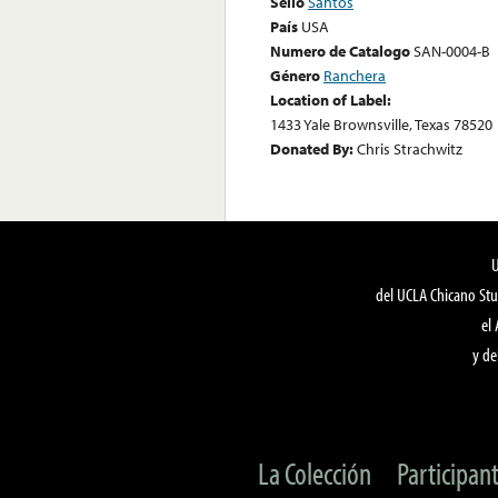
Sello
Santos
País
USA
Numero de Catalogo
SAN-0004-B
Género
Ranchera
Location of Label:
1433 Yale Brownsville, Texas 78520
Donated By:
Chris Strachwitz
del UCLA Chicano Stu
el
y de
La Colección
Participan