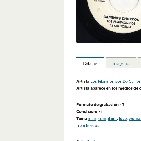
Detalles
Imagenes
Artista
Los Filarmonicos De Califor
Artista aparece en los medios de
Formato de grabación
45
Condición:
E+
Tema
man
,
complaint
,
love
,
woma
treacherous