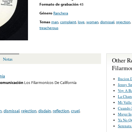
Formato de grabación
45
Género
Ranchera
Temas
man
,
complaint
,
love
,
woman
,
dismissal
,
rejection
,
treacherous
Other R
Notas
Filarmo
nia
Ilucion 
 comunicación
Los Filarmonicos De California
Jenny S
Voy A Ba
La Chapa
Mi Valle
Cuando 
n
,
dismissal
,
rejection
,
disdain
,
reflection
,
cruel
,
Mujer In
Ya No Q
Serenat