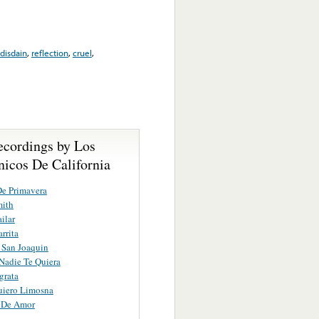
disdain
,
reflection
,
cruel
,
ecordings by Los
nicos De California
De Primavera
mith
ilar
rrita
 San Joaquin
Nadie Te Quiera
grata
uiero Limosna
a De Amor