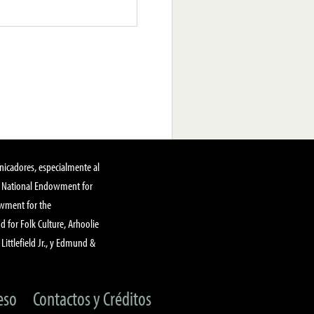
nicadores, especialmente al
, National Endowment for
owment for the
 for Folk Culture, Arhoolie
Littlefield Jr., y Edmund &
eso
Contactos y Créditos