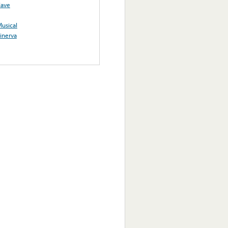
lave
usical
inerva