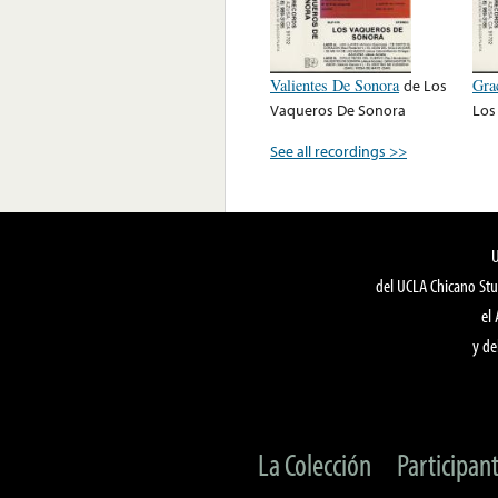
Valientes De Sonora
de
Los
Gra
Vaqueros De Sonora
Los
See all recordings >>
del UCLA Chicano Stu
el
y de
La Colección
Participan