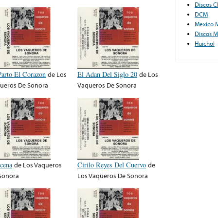
Discos C
DCM
Mexico M
Discos M
Huichol
Parto El Corazon
de
Los
El Adan Del Siglo 20
de
Los
ueros De Sonora
Vaqueros De Sonora
cena
de
Los Vaqueros
Cirilo Reyes Del Cuervo
de
Sonora
Los Vaqueros De Sonora