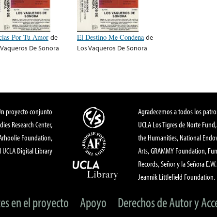
cias Por Tu Amor
de
El Destino Me Condena
de
 Vaqueros De Sonora
Los Vaqueros De Sonora
Un proyecto conjunto
Agradecemos a todos los patro
dies Research Center,
UCLA Los Tigres de Norte Fund
 Arhoolie Foundation,
the Humanities, National End
l UCLA Digital Library
Arts, GRAMMY Foundation, Fund
Records, Señor y la Señora E.W. 
Jeannik Littlefield Foundation.
tes en el proyecto
Apoyo
Derechos de Autor y Acc