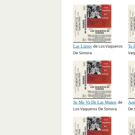
Las Llaves
de
Los Vaqueros
Te 
De Sonora
Vaq
Se Me Va De Las Manos
de
Azu
Los Vaqueros De Sonora
De 