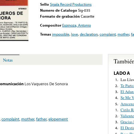
Sello
Sigala Record Productions
Numero de Catalogo
Sig-035
Formato de grabación
Cassette
Compositor
Espinoza, Antonio
Temas
impossible
,
love
,
declaration
,
complaint
,
mother
,
f
También
Notas
LADO A
Las Lla
1.
 comunicación
Los Vaqueros De Sonora
Te Part
2.
El Adan
3.
Se Me V
4.
Azucen
5.
Cirilo 
1.
Valient
2.
,
complaint
,
mother
,
father
,
elopement
Gracias
3.
El Dest
4.
Rosa D
5.