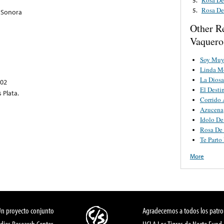
Rosa D
5.
 Sonora
Other R
Vaquero
Soy Muy
Linda M
La Diosa
702
El Dest
 Plata.
Corrido 
Azucena
Idolo De
Rosa De
Te Parto
More
Un proyecto conjunto
Agradecemos a todos los patro
dies Research Center,
UCLA Los Tigres de Norte Fund