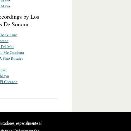
e Mayo
ecordings by Los
s De Sonora
 Mexicano
orena
 Del Mal
ino Me Condena
A Fino Rosales
 Oro
 Mayo
 El Corazon
nicadores, especialmente al
, National Endowment for