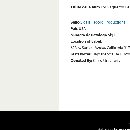
Título del álbum
Los Vaqueros De
Sello
Sigala Record Productions
País
USA
Numero de Catalogo
Sig-035
Location of Label:
628 N. Sunset Azusa, California 91
Staff Notes:
Bajo licencia De Discos
Donated By:
Chris Strachwitz
del UCLA Chicano Stu