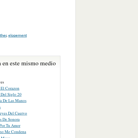
ather
,
elopement
 en este mismo medio
ves
o El Corazon
 Del Siglo 20
a De Las Manos
a
Reyes Del Cuervo
es De Sonora
 Por Tu Amor
ino Me Condena
e Mayo