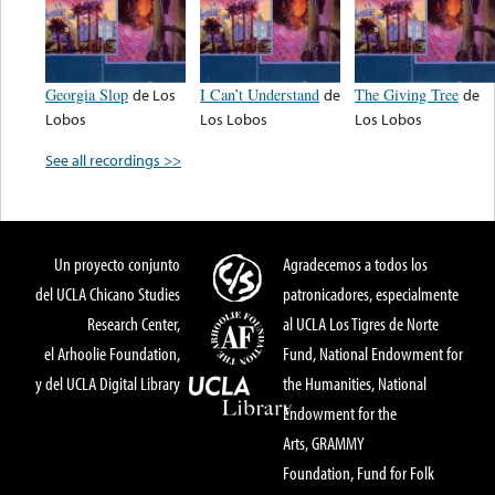
Georgia Slop
de
Los
I Can’t Understand
de
The Giving Tree
de
Lobos
Los Lobos
Los Lobos
See all recordings >>
Un proyecto conjunto
Agradecemos a todos los
del UCLA Chicano Studies
patronicadores, especialmente
Research Center,
al UCLA Los Tigres de Norte
el Arhoolie Foundation,
Fund, National Endowment for
y del UCLA Digital Library
the Humanities, National
Endowment for the
Arts, GRAMMY
Foundation, Fund for Folk