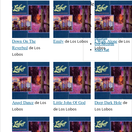
de nota ...
Punch
Records
Impala
Super Beet
Records
Down On The
Emily
de
Los Lobos
I Walk Alone
de
Los
Dot Records
Reverbed
de
Los
Lobos
Krazy Kat
Lobos
Angel Dance
de
Los
Little John Of God
Deep Dark Hole
de
Lobos
de
Los Lobos
Los Lobos