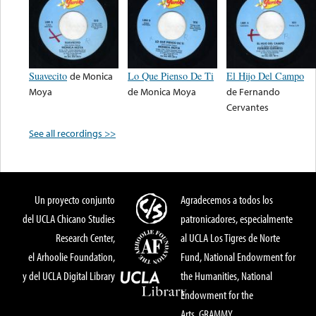
Suavecito
de
Monica
Lo Que Pienso De Ti
El Hijo Del Campo
Moya
de
Monica Moya
de
Fernando
Cervantes
See all recordings >>
Un proyecto conjunto
Agradecemos a todos los
del UCLA Chicano Studies
patronicadores, especialmente
Research Center,
al UCLA Los Tigres de Norte
el Arhoolie Foundation,
Fund, National Endowment for
y del UCLA Digital Library
the Humanities, National
Endowment for the
Arts, GRAMMY