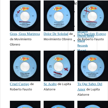
de nota ...
Sigala
Record
Productions
Tipico
Records
Goza, Goza Mariposa
Dolor De Soledad
de
El Chocolate Espeso
Discos Torres
de
Movimiento
Movimiento Obrero
de
Roberto Fausto
Island
Obrero
Records
Musart
Norteño
Cruel Castigo
de
Se Acabo
de
Lupita
Tu Que Sabes Del
Roberto Fausto
Alatorre
Amor
de
Lupita
Alatorre