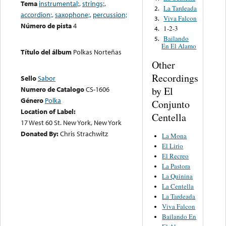
Tema
instrumental;
,
strings;
,
La Tardeada
2.
accordion;
,
saxophone;
,
percussion;
Viva Falcon
3.
Número de pista
4
1-2-3
4.
Bailando
5.
En El Alamo
Título del álbum
Polkas Norteñas
Other
Recordings
Sello
Sabor
by El
Numero de Catalogo
CS-1606
Género
Polka
Conjunto
Location of Label:
Centella
17 West 60 St. New York, New York
Donated By:
Chris Strachwitz
La Mona
El Lirio
El Recreo
La Pastora
La Quinina
La Centella
La Tardeada
Viva Falcon
Bailando En