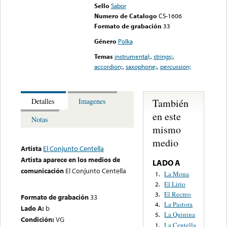
Sello
Sabor
Numero de Catalogo
CS-1606
Formato de grabación
33
Género
Polka
Temas
instrumental;
,
strings;
,
accordion;
,
saxophone;
,
percussion;
También
Detalles
Imagenes
en este
Notas
mismo
medio
Artista
El Conjunto Centella
Artista aparece en los medios de
LADO A
comunicación
El Conjunto Centella
La Mona
1.
El Lirio
2.
El Recreo
3.
Formato de grabación
33
La Pastora
4.
Lado A:
b
La Quinina
5.
Condición:
VG
La Centella
1.