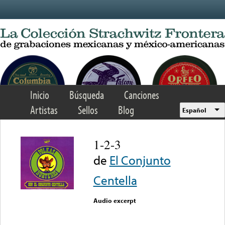
Skip to main content
Inicio
Búsqueda
Canciones
Artistas
Sellos
Blog
Español
1-2-3
de
El Conjunto
Centella
Audio excerpt
Error loading media: File
could not be played