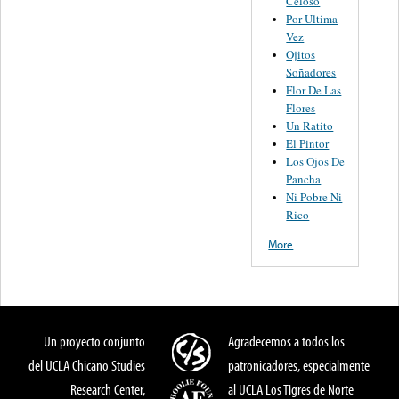
Celoso
Por Ultima
Vez
Ojitos
Soñadores
Flor De Las
Flores
Un Ratito
El Pintor
Los Ojos De
Pancha
Ni Pobre Ni
Rico
More
Un proyecto conjunto
Agradecemos a todos los
del UCLA Chicano Studies
patronicadores, especialmente
Research Center,
al UCLA Los Tigres de Norte