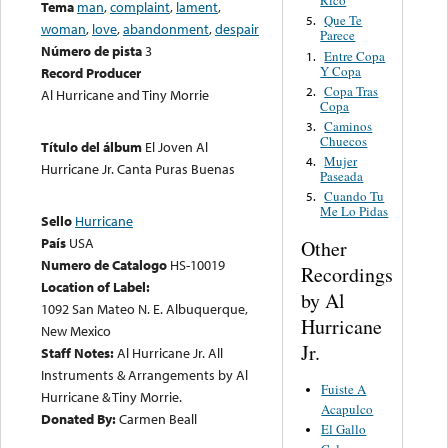
Rico
Tema
man
,
complaint
,
lament
,
Que Te
5.
woman
,
love
,
abandonment
,
despair
Parece
Número de pista
3
Entre Copa
1.
Y Copa
Record Producer
Copa Tras
2.
Al Hurricane and Tiny Morrie
Copa
Caminos
3.
Chuecos
Título del álbum
El Joven Al
Mujer
4.
Hurricane Jr. Canta Puras Buenas
Paseada
Cuando Tu
5.
Me Lo Pidas
Sello
Hurricane
País
USA
Other
Numero de Catalogo
HS-10019
Recordings
Location of Label:
by Al
1092 San Mateo N. E. Albuquerque,
Hurricane
New Mexico
Jr.
Staff Notes:
Al Hurricane Jr. All
Instruments & Arrangements by Al
Fuiste A
Hurricane & Tiny Morrie.
Acapulco
Donated By:
Carmen Beall
El Gallo