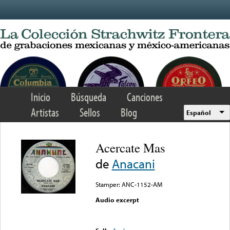
Skip to main content
Inicio
Búsqueda
Canciones
Artistas
Sellos
Blog
Español
Acercate Mas
de
Anacani
Stamper: ANC-1152-AM
Audio excerpt
Error loading media: File
could not be played