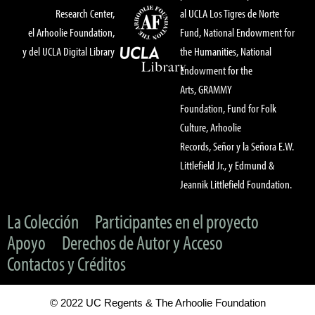
Research Center,
al UCLA Los Tigres de Norte
el Arhoolie Foundation,
Fund, National Endowment for
y del UCLA Digital Library
the Humanities, National
Endowment for the
Arts, GRAMMY
Foundation, Fund for Folk
Culture, Arhoolie
Records, Señor y la Señora E.W.
Littlefield Jr., y Edmund &
Jeannik Littlefield Foundation.
La Colección
Participantes en el proyecto
Apoyo
Derechos de Autor y Acceso
Contactos y Créditos
© 2022 UC Regents & The Arhoolie Foundation