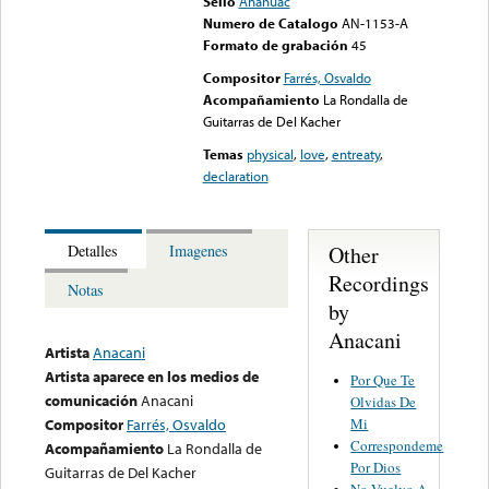
Sello
Anahuac
Numero de Catalogo
AN-1153-A
Formato de grabación
45
Compositor
Farrés, Osvaldo
Acompañamiento
La Rondalla de
Guitarras de Del Kacher
Temas
physical
,
love
,
entreaty
,
declaration
Other
Detalles
Imagenes
Recordings
Notas
by
Anacani
Artista
Anacani
Artista aparece en los medios de
Por Que Te
comunicación
Anacani
Olvidas De
Mi
Compositor
Farrés, Osvaldo
Correspondeme
Acompañamiento
La Rondalla de
Por Dios
Guitarras de Del Kacher
No Vuelvo A