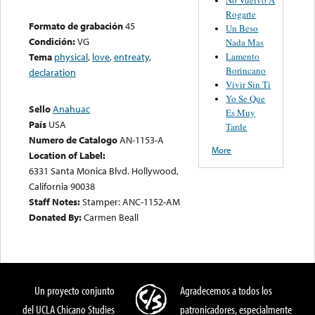
Rogarte
Formato de grabación
45
Un Beso
Condición:
VG
Nada Mas
Lamento
Tema
physical
,
love
,
entreaty
,
Borincano
declaration
Vivir Sin Ti
Yo Se Que
Sello
Anahuac
Es Muy
País
USA
Tarde
Numero de Catalogo
AN-1153-A
More
Location of Label:
6331 Santa Monica Blvd. Hollywood,
California 90038
Staff Notes:
Stamper: ANC-1152-AM
Donated By:
Carmen Beall
Un proyecto conjunto
Agradecemos a todos los
del UCLA Chicano Studies
patronicadores, especialmente