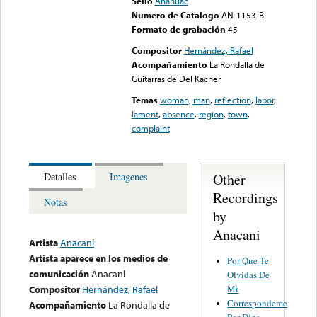
Sello
Anahuac
Numero de Catalogo
AN-1153-B
Formato de grabación
45
Compositor
Hernández, Rafael
Acompañamiento
La Rondalla de
Guitarras de Del Kacher
Temas
woman
,
man
,
reflection
,
labor
,
lament
,
absence
,
region
,
town
,
complaint
Other
Detalles
Imagenes
Recordings
Notas
by
Anacani
Artista
Anacani
Artista aparece en los medios de
Por Que Te
comunicación
Anacani
Olvidas De
Mi
Compositor
Hernández, Rafael
Correspondeme
Acompañamiento
La Rondalla de
Por Dios