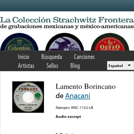
Skip to main content
Inicio
Búsqueda
Canciones
Artistas
Sellos
Blog
Español
Lamento Borincano
de
Anacani
Stamper: ANC-1152-LB
Audio excerpt
Error loading media: File
could not be played