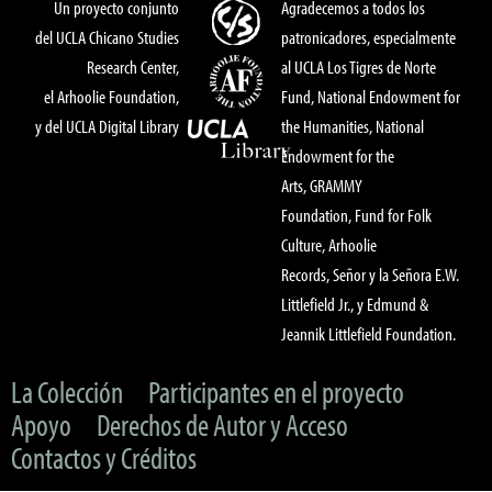
Un proyecto conjunto
Agradecemos a todos los
del UCLA Chicano Studies
patronicadores, especialmente
Research Center,
al UCLA Los Tigres de Norte
el Arhoolie Foundation,
Fund, National Endowment for
y del UCLA Digital Library
the Humanities, National
Endowment for the
Arts, GRAMMY
Foundation, Fund for Folk
Culture, Arhoolie
Records, Señor y la Señora E.W.
Littlefield Jr., y Edmund &
Jeannik Littlefield Foundation.
La Colección
Participantes en el proyecto
Apoyo
Derechos de Autor y Acceso
Contactos y Créditos