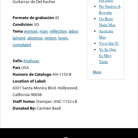
Guitarras de Del Kacher
No Vuelvo A
Rogarte
Formato de grabación
45
Un Beso
Condición:
VG
Nada Mas
Acercate
Tema
woman
,
man
,
reflection
,
labor
,
Mas
lament
,
absence
,
region
,
town
,
Vivir Sin Ti
complaint
Yo Se Que
Es Muy
Sello
Anahuac
Tarde
País
USA
More
Numero de Catalogo
AN-1153-B
Location of Label:
6331 Santa Monica Blvd. Hollywood,
California 90038
Staff Notes:
Stamper: ANC-1152-LB
Donated By:
Carmen Beall