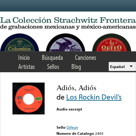
Skip to main content
Inicio
Búsqueda
Canciones
Artistas
Sellos
Blog
Español
Adiós, Adiós
de
Los Rockin Devil’s
Audio excerpt
Error loading media: File
could not be played
Sello
Orfeon
Numero de Catalogo
2405