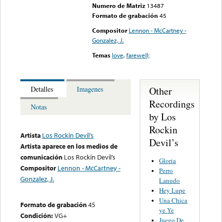
Numero de Matriz
13487
Formato de grabación
45
Compositor
Lennon - McCartney -
Gonzalez, J.
Temas
love
,
farewell;
Other
Detalles
Imagenes
Recordings
Notas
by Los
Rockin
Artista
Los Rockin Devil’s
Devil’s
Artista aparece en los medios de
comunicación
Los Rockin Devil’s
Gloria
Compositor
Lennon - McCartney -
Perro
Gonzalez, J.
Lanudo
Hey Lupe
Una Chica
Formato de grabación
45
ye Ye
Condición:
VG+
Juego De