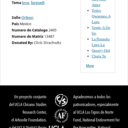
Tema
love
,
farewell;
Amor
Todos
Queremos A
Sello
Orfeon
Lupe
País
Mexico
Gordo A Go
Numero de Catalogo
2405
Go
Numero de Matriz
13487
La Pequeña
Donated By:
Chris Strachwitz
Lupe Lu
Georgy Girl
Chula Tu
More
Un proyecto conjunto
Agradecemos a todos los
del UCLA Chicano Studies
patronicadores, especialmente
Research Center,
al UCLA Los Tigres de Norte
el Arhoolie Foundation,
Fund, National Endowment for
y del UCLA Digital Library
the Humanities, National