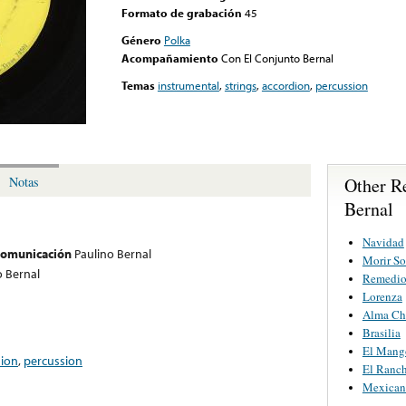
Formato de grabación
45
Género
Polka
Acompañamiento
Con El Conjunto Bernal
Temas
instrumental
,
strings
,
accordion
,
percussion
Other R
Notas
Bernal
Navidad
 comunicación
Paulino Bernal
Morir S
o Bernal
Remedio
Lorenza
Alma Ch
Brasilia
El Mang
dion
,
percussion
El Ranc
Mexican