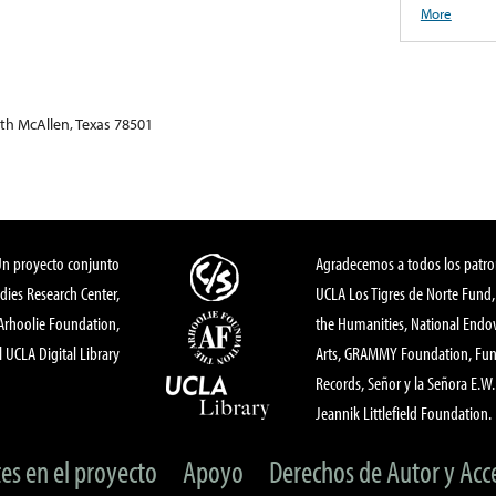
More
th McAllen, Texas 78501
Un proyecto conjunto
Agradecemos a todos los patro
dies Research Center,
UCLA Los Tigres de Norte Fund
 Arhoolie Foundation,
the Humanities, National End
l UCLA Digital Library
Arts, GRAMMY Foundation, Fund
Records, Señor y la Señora E.W. 
Jeannik Littlefield Foundation.
tes en el proyecto
Apoyo
Derechos de Autor y Acc