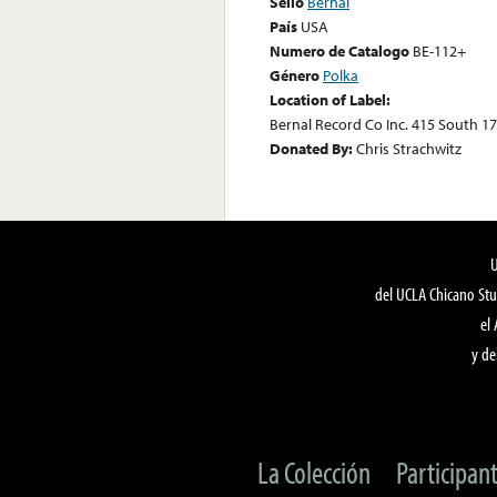
Sello
Bernal
País
USA
Numero de Catalogo
BE-112+
Género
Polka
Location of Label:
Bernal Record Co Inc. 415 South 17
Donated By:
Chris Strachwitz
del UCLA Chicano Stu
el
y de
La Colección
Participan