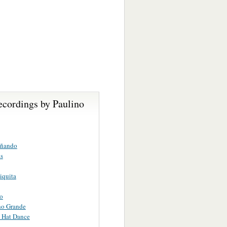
ecordings by Paulino
oñando
s
iquita
o
ho Grande
 Hat Dance