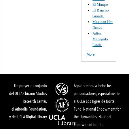
El Mango
El Rancho
Grande
Mexican Hat
Dance
Adios
Mariquita
Linda
More
Un proyecto conjunto
Agradecemos a todos los
del UCLA Chicano Studies
patronicadores, especialmente
Research Center,
al UCLA Los Tigres de Norte
el Arhoolie Foundation,
Fund, National Endowment for
y del UCLA Digital Library
the Humanities, National
Endowment for the