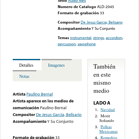
Sello
Audio Mex
Numero de Catalogo
ALD-2045
Formato de grabación
33
Compositor
De Jesus Garcia, Belisario
Acompañamiento
Y Su Conjunto
Temas
instrumental
,
strings
,
accordion
,
percussion
,
saxophone
También
Detalles
Imagenes
en este
Notas
mismo
medio
Artista
Paulino Bernal
Artista aparece en los medios de
LADO A
comunicación
Paulino Bernal
Navidad
1.
Compositor
De Jesus Garcia, Belisario
Morir
2.
Soñando
Acompañamiento
Y Su Conjunto
Polkas
3.
Mexicanas
Formato de grabación
33
Remedios
4.