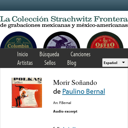
Skip to main content
Inicio
Búsqueda
Canciones
Artistas
Sellos
Blog
Español
Morir Soñando
de
Paulino Bernal
Arr. P.Bernal
Audio excerpt
Error loading media: File
could not be played