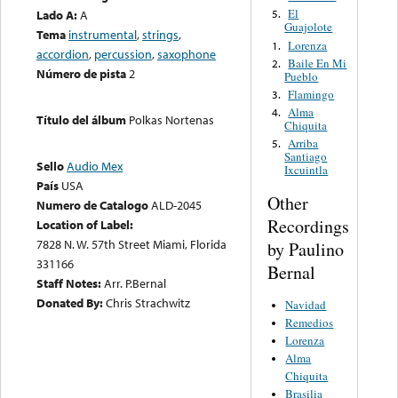
El
Lado A:
A
5.
Guajolote
Tema
instrumental
,
strings
,
Lorenza
1.
accordion
,
percussion
,
saxophone
Baile En Mi
2.
Número de pista
2
Pueblo
Flamingo
3.
Alma
4.
Título del álbum
Polkas Nortenas
Chiquita
Arriba
5.
Santiago
Sello
Audio Mex
Ixcuintla
País
USA
Other
Numero de Catalogo
ALD-2045
Recordings
Location of Label:
7828 N. W. 57th Street Miami, Florida
by Paulino
331166
Bernal
Staff Notes:
Arr. P.Bernal
Donated By:
Chris Strachwitz
Navidad
Remedios
Lorenza
Alma
Chiquita
Brasilia