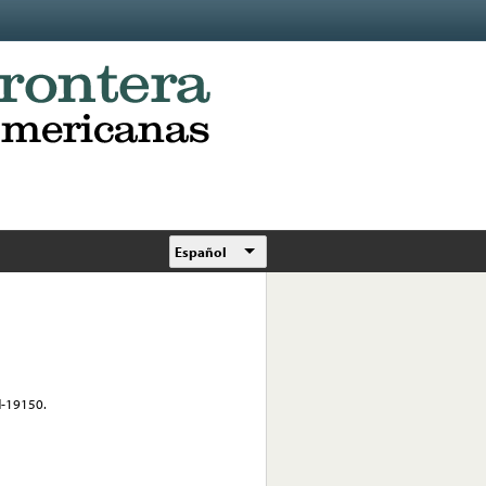
Español
H-19150.