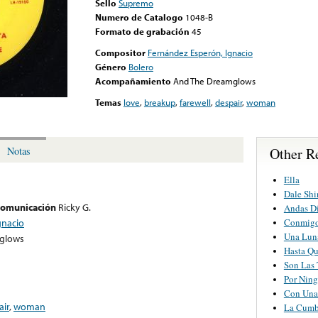
Sello
Supremo
Numero de Catalogo
1048-B
Formato de grabación
45
Compositor
Fernández Esperón, Ignacio
Género
Bolero
Acompañamiento
And The Dreamglows
Temas
love
,
breakup
,
farewell
,
despair
,
woman
Other R
Notas
Ella
Dale Shi
 comunicación
Ricky G.
Andas D
Conmigo
gnacio
Una Luna
glows
Hasta Qu
Son Las 
Por Nin
Con Una
air
,
woman
La Cumbi