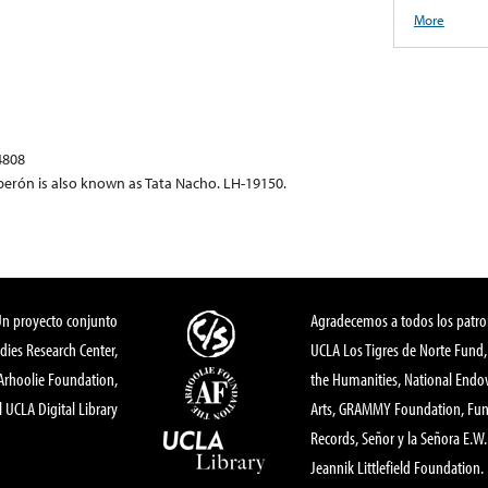
More
4808
erón is also known as Tata Nacho. LH-19150.
Un proyecto conjunto
Agradecemos a todos los patro
dies Research Center,
UCLA Los Tigres de Norte Fund
 Arhoolie Foundation,
the Humanities, National End
l UCLA Digital Library
Arts, GRAMMY Foundation, Fund
Records, Señor y la Señora E.W. 
Jeannik Littlefield Foundation.