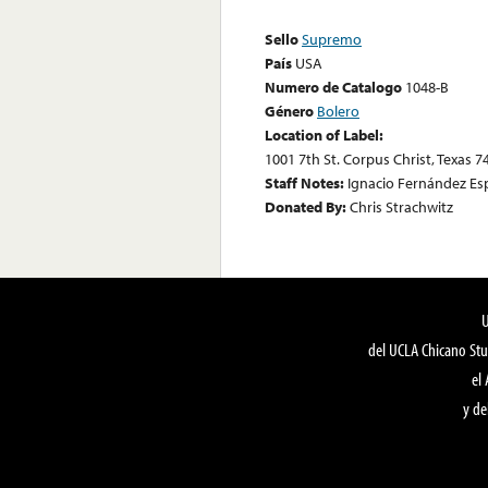
Sello
Supremo
País
USA
Numero de Catalogo
1048-B
Género
Bolero
Location of Label:
1001 7th St. Corpus Christ, Texas 7
Staff Notes:
Ignacio Fernández Esp
Donated By:
Chris Strachwitz
del UCLA Chicano Stu
el
y de