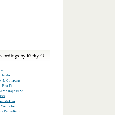
ecordings by Ricky G.
ne
iciendo
 No Comparas
 Para Ti
e Me Raye El Sol
Tres
gun Motivo
 Condicion
a Del Soltero