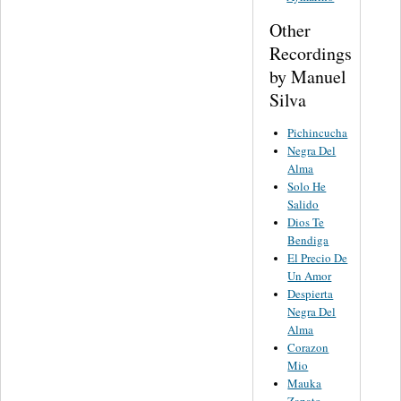
Other
Recordings
by Manuel
Silva
Pichincucha
Negra Del
Alma
Solo He
Salido
Dios Te
Bendiga
El Precio De
Un Amor
Despierta
Negra Del
Alma
Corazon
Mio
Mauka