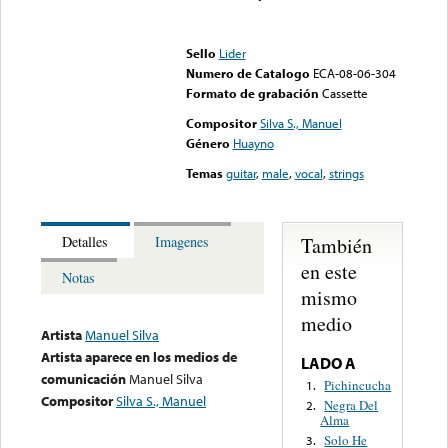
Error loading media: File
could not be played
Sello
Lider
Numero de Catalogo
ECA-08-06-304
Formato de grabación
Cassette
Compositor
Silva S., Manuel
Género
Huayno
Temas
guitar
,
male
,
vocal
,
strings
También
Detalles
Imagenes
en este
Notas
mismo
medio
Artista
Manuel Silva
Artista aparece en los medios de
LADO A
comunicación
Manuel Silva
Pichincucha
1.
Compositor
Silva S., Manuel
Negra Del
2.
Alma
Solo He
3.