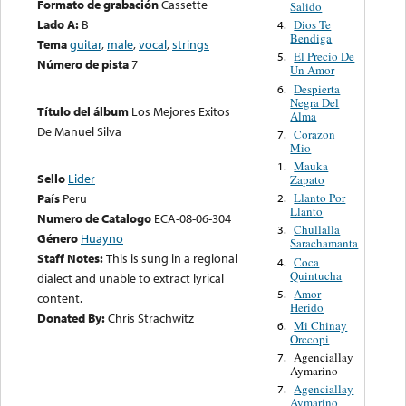
Formato de grabación
Cassette
Salido
Lado A:
B
Dios Te
4.
Bendiga
Tema
guitar
,
male
,
vocal
,
strings
El Precio De
5.
Número de pista
7
Un Amor
Despierta
6.
Negra Del
Título del álbum
Los Mejores Exitos
Alma
De Manuel Silva
Corazon
7.
Mio
Mauka
1.
Sello
Lider
Zapato
Llanto Por
País
Peru
2.
Llanto
Numero de Catalogo
ECA-08-06-304
Chullalla
3.
Género
Huayno
Sarachamanta
Staff Notes:
This is sung in a regional
Coca
4.
Quintucha
dialect and unable to extract lyrical
Amor
5.
content.
Herido
Donated By:
Chris Strachwitz
Mi Chinay
6.
Orccopi
Agenciallay
7.
Aymarino
Agenciallay
7.
Aymarino