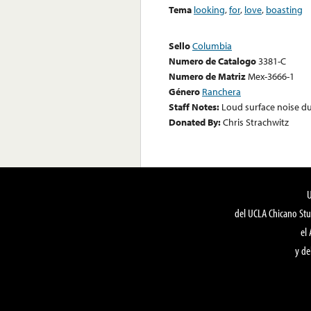
Tema
looking
,
for
,
love
,
boasting
Sello
Columbia
Numero de Catalogo
3381-C
Numero de Matriz
Mex-3666-1
Género
Ranchera
Staff Notes:
Loud surface noise du
Donated By:
Chris Strachwitz
del UCLA Chicano Stu
el
y de