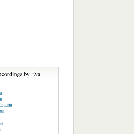
ecordings by Eva
ra
to
Importa
bre
as
o