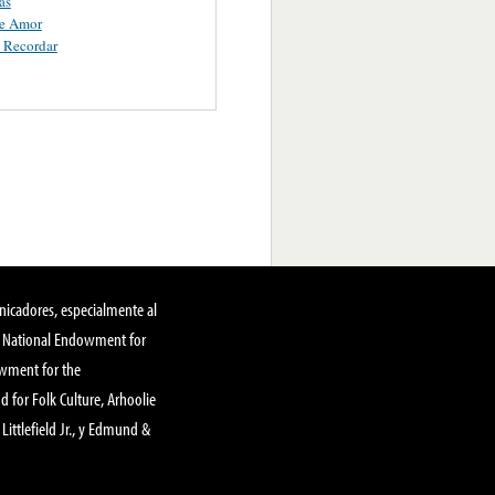
as
e Amor
 Recordar
nicadores, especialmente al
, National Endowment for
owment for the
 for Folk Culture, Arhoolie
Littlefield Jr., y Edmund &