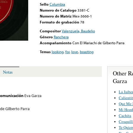
Sello
Columbia
Numero de Catalogo
3381-C
Numero de Matriz
Mex-3666-1
Formato de grabación
78
Compositor
Valenzuela, Baudelio
Género
Ranchera
Acompañamiento
Con El Mariachi de Gilberto Parra
Temas
looking
,
for
,
love
,
boasting
Other R
Notas
Garza
La Jaibe
 comunicación
Eva Garza
Calienti
Que Me 
 de Gilberto Parra
Mi Hom
Cachita
Cosquill
Te Quier