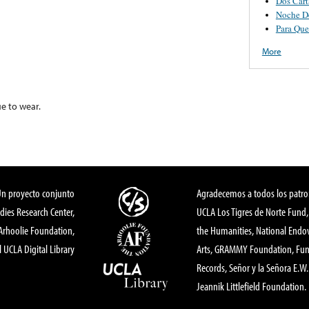
Dos Cart
Noche D
Para Que
More
e to wear.
Un proyecto conjunto
Agradecemos a todos los patro
dies Research Center,
UCLA Los Tigres de Norte Fund
 Arhoolie Foundation,
the Humanities, National End
l UCLA Digital Library
Arts, GRAMMY Foundation, Fund
Records, Señor y la Señora E.W. 
Jeannik Littlefield Foundation.