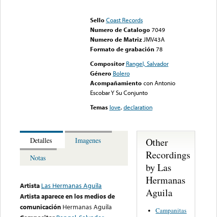
Error loading media: File
could not be played
Sello
Coast Records
Numero de Catalogo
7049
Numero de Matriz
JMV43A
Formato de grabación
78
Compositor
Rangel, Salvador
Género
Bolero
Acompañamiento
con Antonio
Escobar Y Su Conjunto
Temas
love
,
declaration
Other
Detalles
Imagenes
Recordings
Notas
by Las
Hermanas
Artista
Las Hermanas Aguila
Aguila
Artista aparece en los medios de
comunicación
Hermanas Aguila
Campanitas