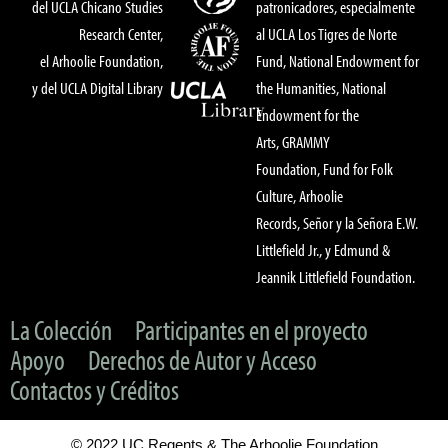
del UCLA Chicano Studies
patronicadores, especialmente
Research Center,
al UCLA Los Tigres de Norte
el Arhoolie Foundation,
Fund, National Endowment for
y del UCLA Digital Library
the Humanities, National
Endowment for the
Arts, GRAMMY
Foundation, Fund for Folk
Culture, Arhoolie
Records, Señor y la Señora E.W.
Littlefield Jr., y Edmund &
Jeannik Littlefield Foundation.
La Colección
Participantes en el proyecto
Apoyo
Derechos de Autor y Acceso
Contactos y Créditos
© 2022 UC Regents & The Arhoolie Foundation