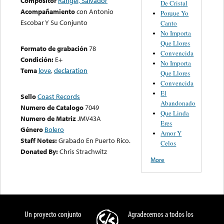
Compositor
Rangel, Salvador
De Cristal
Acompañamiento
con Antonio
Porque Yo
Escobar Y Su Conjunto
Canto
No Importa
Que Llores
Formato de grabación
78
Convencida
Condición:
E+
No Importa
Tema
love
,
declaration
Que Llores
Convencida
El
Sello
Coast Records
Abandonado
Numero de Catalogo
7049
Que Linda
Numero de Matriz
JMV43A
Eres
Género
Bolero
Amor Y
Staff Notes:
Grabado En Puerto Rico.
Celos
Donated By:
Chris Strachwitz
More
Un proyecto conjunto
Agradecemos a todos los