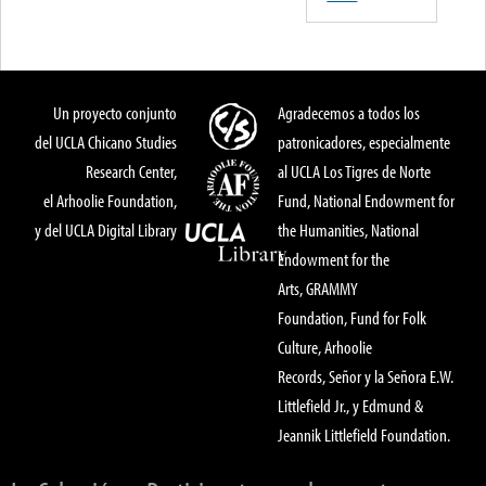
Un proyecto conjunto
Agradecemos a todos los
del UCLA Chicano Studies
patronicadores, especialmente
Research Center,
al UCLA Los Tigres de Norte
el Arhoolie Foundation,
Fund, National Endowment for
y del UCLA Digital Library
the Humanities, National
Endowment for the
Arts, GRAMMY
Foundation, Fund for Folk
Culture, Arhoolie
Records, Señor y la Señora E.W.
Littlefield Jr., y Edmund &
Jeannik Littlefield Foundation.