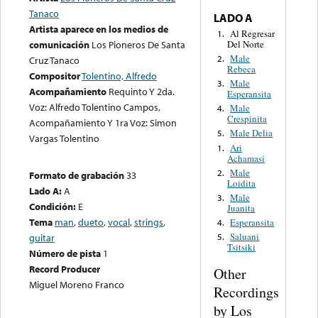
Tanaco
LADO A
Artista aparece en los medios de
Al Regresar
1.
Del Norte
comunicación
Los Pioneros De Santa
Male
2.
Cruz Tanaco
Rebeca
Compositor
Tolentino, Alfredo
Male
3.
Acompañamiento
Requinto Y 2da.
Esperansita
Voz: Alfredo Tolentino Campos,
Male
4.
Crespinita
Acompañamiento Y 1ra Voz: Simon
Male Delia
5.
Vargas Tolentino
Ari
1.
Achamasi
Male
2.
Formato de grabación
33
Loidita
Lado A:
A
Male
3.
Condición:
E
Juanita
Tema
man
,
dueto
,
vocal
,
strings
,
Esperansita
4.
Saluani
guitar
5.
Tsitsiki
Número de pista
1
Record Producer
Other
Miguel Moreno Franco
Recordings
by Los