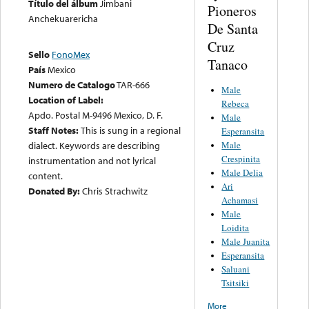
Título del álbum
Jimbani
Pioneros
Anchekuarericha
De Santa
Cruz
Sello
FonoMex
Tanaco
País
Mexico
Numero de Catalogo
TAR-666
Male
Location of Label:
Rebeca
Apdo. Postal M-9496 Mexico, D. F.
Male
Staff Notes:
This is sung in a regional
Esperansita
Male
dialect. Keywords are describing
Crespinita
instrumentation and not lyrical
Male Delia
content.
Ari
Donated By:
Chris Strachwitz
Achamasi
Male
Loidita
Male Juanita
Esperansita
Saluani
Tsitsiki
More