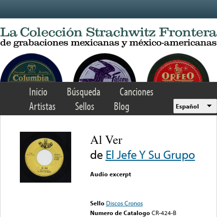
Skip to main content
Inicio
Búsqueda
Canciones
Artistas
Sellos
Blog
Español
Al Ver
de
El Jefe Y Su Grupo
Audio excerpt
Error loading media: File
could not be played
Sello
Discos Cronos
Numero de Catalogo
CR-424-B