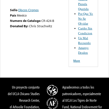
Prenda
Querida
Sello
Discos Cronos
Por Que Yo
País
Mexico
No Se
Numero de Catalogo
CR-424-B
Olvidar
Donated By:
Chris Strachwitz
Cariño Sin
Condicion
Un Mal
Recuerdo
Amargo
Desden
More
Un proyecto conjunto
Agradecemos a todos los
del UCLA Chicano Studies
patronicadores, especialmente
Research Center,
al UCLA Los Tigres de Norte
el Arhoolie Foundation,
Fund, National Endowment for