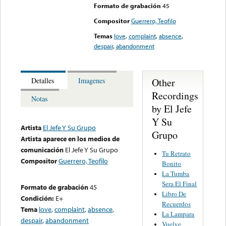
Formato de grabación
45
Compositor
Guerrero, Teofilo
Temas
love
,
complaint
,
absence
,
despair
,
abandonment
Other
Detalles
Imagenes
Recordings
Notas
by El Jefe
Y Su
Artista
El Jefe Y Su Grupo
Grupo
Artista aparece en los medios de
comunicación
El Jefe Y Su Grupo
Tu Retrato
Compositor
Guerrero, Teofilo
Bonito
La Tumba
Sera El Final
Formato de grabación
45
Libro De
Condición:
E+
Recuerdos
Tema
love
,
complaint
,
absence
,
La Lampara
despair
,
abandonment
Vuelve