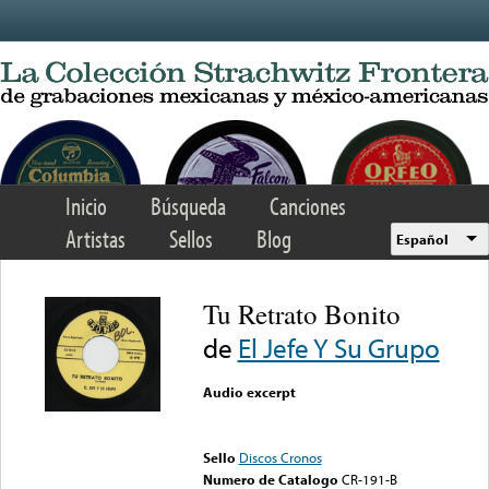
Skip to main content
Inicio
Búsqueda
Canciones
Artistas
Sellos
Blog
Español
Tu Retrato Bonito
de
El Jefe Y Su Grupo
Audio excerpt
Error loading media: File
could not be played
Sello
Discos Cronos
Numero de Catalogo
CR-191-B