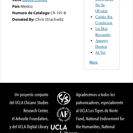
No Se
País
Mexico
Olvidar
Numero de Catalogo
CR-191-B
Cariño Sin
Donated By:
Chris Strachwitz
Condicion
Un Mal
Recuerdo
Amargo
Desden
Al Ver
More
Un proyecto conjunto
Agradecemos a todos los
del UCLA Chicano Studies
patronicadores, especialmente
Research Center,
al UCLA Los Tigres de Norte
el Arhoolie Foundation,
Fund, National Endowment for
y del UCLA Digital Library
the Humanities, National