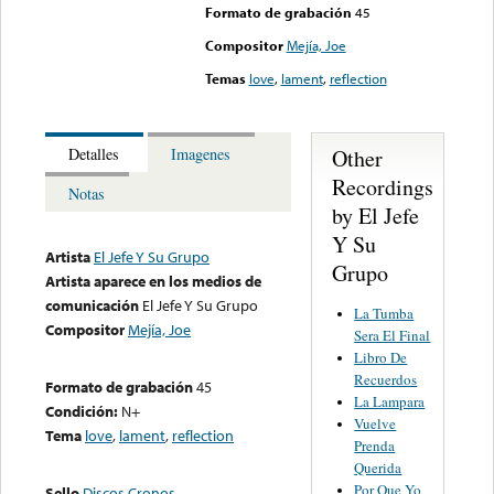
Formato de grabación
45
Compositor
Mejía, Joe
Temas
love
,
lament
,
reflection
Other
Detalles
Imagenes
Recordings
Notas
by El Jefe
Y Su
Artista
El Jefe Y Su Grupo
Grupo
Artista aparece en los medios de
comunicación
El Jefe Y Su Grupo
La Tumba
Compositor
Mejía, Joe
Sera El Final
Libro De
Recuerdos
Formato de grabación
45
La Lampara
Condición:
N+
Vuelve
Tema
love
,
lament
,
reflection
Prenda
Querida
Por Que Yo
Sello
Discos Cronos