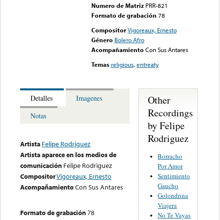
Numero de Matriz
PRR-821
Formato de grabación
78
Compositor
Vigoreaux, Ernesto
Género
Bolero Afro
Acompañamiento
Con Sus Antares
Temas
religious
,
entreaty
Other
Detalles
Imagenes
Recordings
Notas
by Felipe
Rodriguez
Artista
Felipe Rodriguez
Artista aparece en los medios de
Borracho
comunicación
Felipe Rodriguez
Por Amor
Sentimiento
Compositor
Vigoreaux, Ernesto
Gaucho
Acompañamiento
Con Sus Antares
Golondrina
Viajera
Formato de grabación
78
No Te Vayas