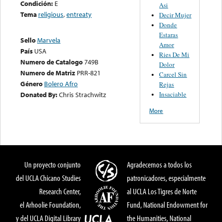
Condición:
E
Asi
Tema
religious
,
entreaty
Decir Mujer
Donde
Estaras
Sello
Marvela
Amor
País
USA
Ries De Mi
Numero de Catalogo
749B
Dolor
Numero de Matriz
PRR-821
Carcel Sin
Género
Bolero Afro
Rejas
Insaciable
Donated By:
Chris Strachwitz
More
Un proyecto conjunto
Agradecemos a todos los
del UCLA Chicano Studies
patronicadores, especialmente
Research Center,
al UCLA Los Tigres de Norte
el Arhoolie Foundation,
Fund, National Endowment for
y del UCLA Digital Library
the Humanities, National