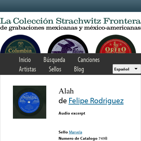
Skip to main content
Inicio
Búsqueda
Canciones
Artistas
Sellos
Blog
Español
Alah
de
Felipe Rodriguez
Audio excerpt
Error loading media: File
could not be played
Sello
Marvela
Numero de Catalogo
749B