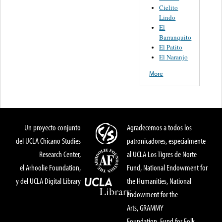
Cielito
Lindo
El
Barranquito
El Patito
El Naranjo
More
Un proyecto conjunto
Agradecemos a todos los
del UCLA Chicano Studies
patronicadores, especialmente
Research Center,
al UCLA Los Tigres de Norte
el Arhoolie Foundation,
Fund, National Endowment for
y del UCLA Digital Library
the Humanities, National
Endowment for the
Arts, GRAMMY
Foundation, Fund for Folk