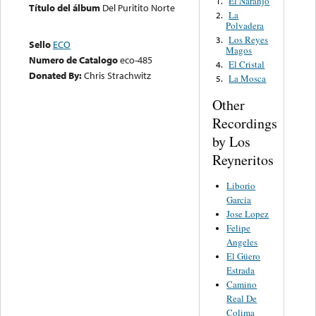
El Naranjo
1.
Título del álbum
Del Puritito Norte
La
2.
Polvadera
Los Reyes
3.
Sello
ECO
Magos
Numero de Catalogo
eco-485
El Cristal
4.
Donated By:
Chris Strachwitz
La Mosca
5.
Other
Recordings
by Los
Reyneritos
Liborio
Garcia
Jose Lopez
Felipe
Angeles
El Güero
Estrada
Camino
Real De
Colima