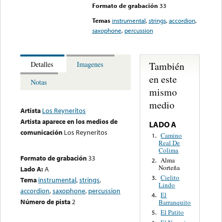
Formato de grabación
33
Temas
instrumental
,
strings
,
accordion
,
saxophone
,
percussion
También
Detalles
Imagenes
en este
Notas
mismo
medio
Artista
Los Reyneritos
Artista aparece en los medios de
LADO A
comunicación
Los Reyneritos
Camino
1.
Real De
Colima
Formato de grabación
33
Alma
2.
Norteña
Lado A:
A
Cielito
3.
Tema
instrumental
,
strings
,
Lindo
accordion
,
saxophone
,
percussion
El
4.
Número de pista
2
Barranquito
El Patito
5.