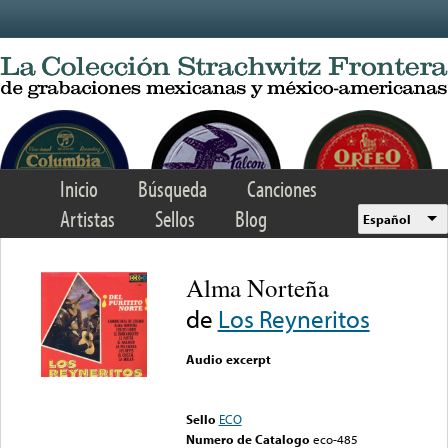
Skip to main content
Inicio
Búsqueda
Canciones
Artistas
Sellos
Blog
Español
Alma Norteña
de
Los Reyneritos
Audio excerpt
Error loading media: File
could not be played
Sello
ECO
Numero de Catalogo
eco-485