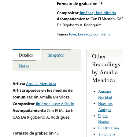
Formato de grabación
45
Compositor
Jiménez, José Alfredo
Acompañamiento
Con El Mariachi GAS
De Rigoberto A. Rodriguez
Temas
love
,
breakup
,
complaint
Other
Detalles
Imagenes
Recordings
Notas
by Amalia
Mendoza
Artista
Amalia Mendoza
Artista aparece en los medios de
Amarga
comunicación
Amalia Mendoza
Navidad
Nuestros
Compositor
Jiménez, José Alfredo
Amigos
Acompañamiento
Con El Mariachi
Fijate
GAS De Rigoberto A. Rodriguez
Nomas
La Otra Cara
Formato de grabación
45
Yo Quiero