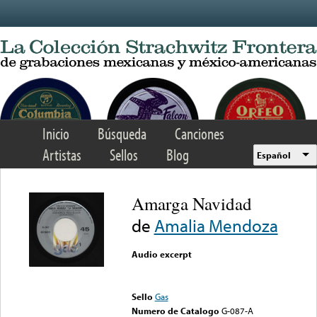
Skip to main content
Inicio
Búsqueda
Canciones
Artistas
Sellos
Blog
Español
Amarga Navidad
de
Amalia Mendoza
Audio excerpt
Error loading media: File
could not be played
Sello
Gas
Numero de Catalogo
G-087-A