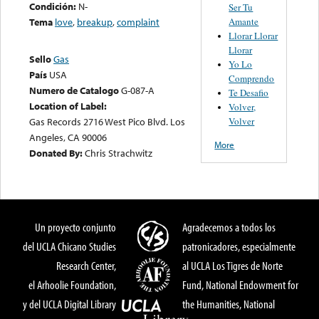
Condición:
N-
Ser Tu
Amante
Tema
love
,
breakup
,
complaint
Llorar Llorar
Llorar
Sello
Gas
Yo Lo
País
USA
Comprendo
Numero de Catalogo
G-087-A
Te Desafio
Location of Label:
Volver,
Volver
Gas Records 2716 West Pico Blvd. Los
Angeles, CA 90006
More
Donated By:
Chris Strachwitz
Un proyecto conjunto
Agradecemos a todos los
del UCLA Chicano Studies
patronicadores, especialmente
Research Center,
al UCLA Los Tigres de Norte
el Arhoolie Foundation,
Fund, National Endowment for
y del UCLA Digital Library
the Humanities, National