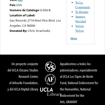
Yo Lo
País
USA
Comprendo
Numero de Catalogo
G-056-B
Te Desafio
Location of Label:
Amarga
Gas Records 2716 West Pico Blvd. Los
Navidad
Angeles, CA 90006
Volver,
Volver
Donated By:
Chris Strachwitz
More
Un proyecto conjunto
Agradecemos a todos los
del UCLA Chicano Studies
patronicadores, especialmente
Research Center,
al UCLA Los Tigres de Norte
el Arhoolie Foundation,
Fund, National Endowment for
y del UCLA Digital Library
the Humanities, National
Endowment for the
Arts, GRAMMY