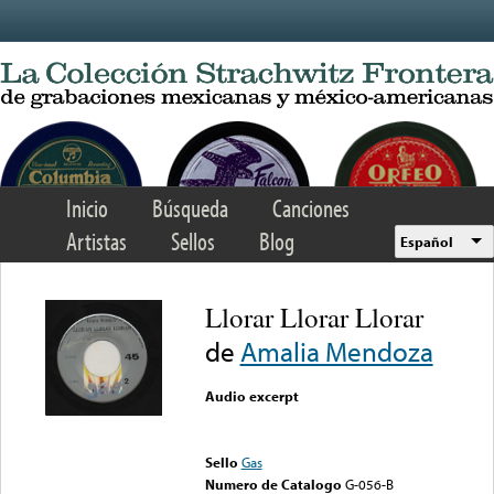
Skip to main content
Inicio
Búsqueda
Canciones
Artistas
Sellos
Blog
Español
Llorar Llorar Llorar
de
Amalia Mendoza
Audio excerpt
Error loading media: File
could not be played
Sello
Gas
Numero de Catalogo
G-056-B