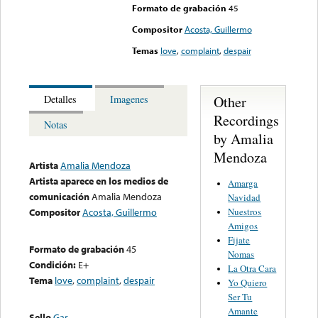
Formato de grabación
45
Compositor
Acosta, Guillermo
Temas
love
,
complaint
,
despair
Other
Detalles
Imagenes
Recordings
Notas
by Amalia
Mendoza
Artista
Amalia Mendoza
Artista aparece en los medios de
Amarga
comunicación
Amalia Mendoza
Navidad
Nuestros
Compositor
Acosta, Guillermo
Amigos
Fijate
Formato de grabación
45
Nomas
Condición:
E+
La Otra Cara
Tema
love
,
complaint
,
despair
Yo Quiero
Ser Tu
Amante
Sello
Gas