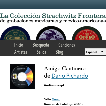
Skip to main content
Inicio
Búsqueda
Canciones
Artistas
Sellos
Blog
Español
Amigo Cantinero
de
Dario Pichardo
Audio excerpt
Error loading media: File
could not be played
Sello
Musart
Numero de Catalogo
4907-a