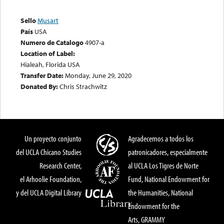
Sello
Musart
País
USA
Numero de Catalogo
4907-a
Location of Label:
Hialeah, Florida USA
Transfer Date:
Monday, June 29, 2020
Donated By:
Chris Strachwitz
Un proyecto conjunto
Agradecemos a todos los
del UCLA Chicano Studies
patronicadores, especialmente
Research Center,
al UCLA Los Tigres de Norte
el Arhoolie Foundation,
Fund, National Endowment for
y del UCLA Digital Library
the Humanities, National
Endowment for the
Arts, GRAMMY