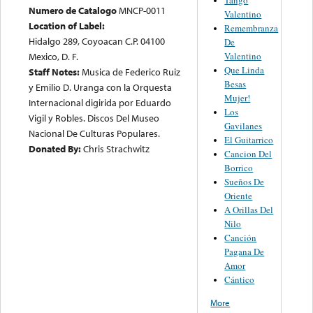
Tango
Numero de Catalogo
MNCP-0011
Valentino
Location of Label:
Remembranza
Hidalgo 289, Coyoacan C.P. 04100
De
Valentino
Mexico, D. F.
Que Linda
Staff Notes:
Musica de Federico Ruiz
Besas
y Emilio D. Uranga con la Orquesta
Mujer!
Internacional digirida por Eduardo
Los
Vigil y Robles. Discos Del Museo
Gavilanes
Nacional De Culturas Populares.
El Guitarrico
Donated By:
Chris Strachwitz
Cancion Del
Borrico
Sueños De
Oriente
A Orillas Del
Nilo
Canción
Pagana De
Amor
Cántico
More