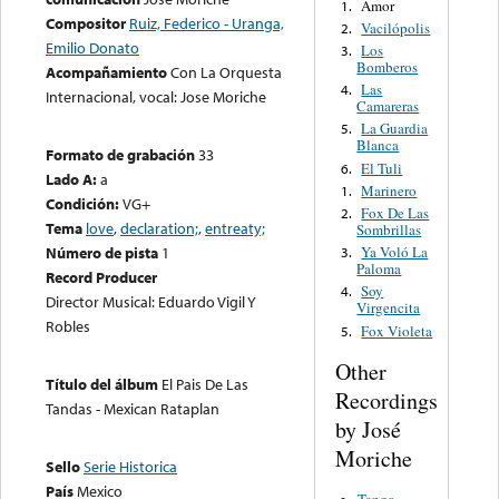
Amor
1.
Compositor
Ruiz, Federico - Uranga,
Vacilópolis
2.
Emilio Donato
Los
3.
Bomberos
Acompañamiento
Con La Orquesta
Las
4.
Internacional, vocal: Jose Moriche
Camareras
La Guardia
5.
Blanca
Formato de grabación
33
El Tuli
6.
Lado A:
a
Marinero
1.
Condición:
VG+
Fox De Las
2.
Tema
love
,
declaration;
,
entreaty;
Sombrillas
Ya Voló La
Número de pista
1
3.
Paloma
Record Producer
Soy
4.
Director Musical: Eduardo Vigil Y
Virgencita
Robles
Fox Violeta
5.
Other
Título del álbum
El Pais De Las
Recordings
Tandas - Mexican Rataplan
by José
Moriche
Sello
Serie Historica
País
Mexico