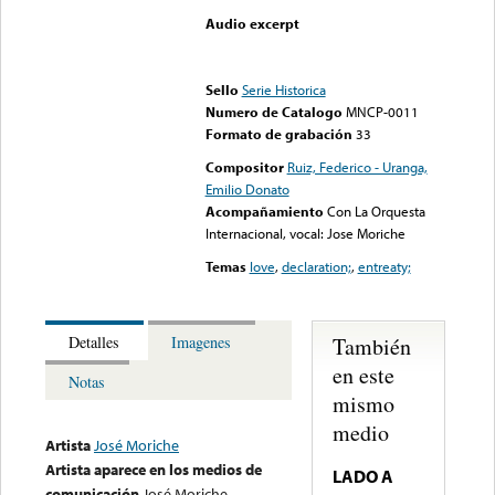
Audio excerpt
Error loading media: File
could not be played
Sello
Serie Historica
Numero de Catalogo
MNCP-0011
Formato de grabación
33
Compositor
Ruiz, Federico - Uranga,
Emilio Donato
Acompañamiento
Con La Orquesta
Internacional, vocal: Jose Moriche
Temas
love
,
declaration;
,
entreaty;
También
Detalles
Imagenes
en este
Notas
mismo
medio
Artista
José Moriche
Artista aparece en los medios de
LADO A
comunicación
José Moriche