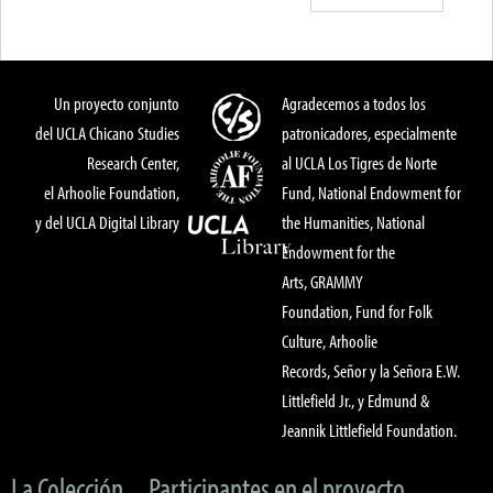
Un proyecto conjunto
Agradecemos a todos los
del UCLA Chicano Studies
patronicadores, especialmente
Research Center,
al UCLA Los Tigres de Norte
el Arhoolie Foundation,
Fund, National Endowment for
y del UCLA Digital Library
the Humanities, National
Endowment for the
Arts, GRAMMY
Foundation, Fund for Folk
Culture, Arhoolie
Records, Señor y la Señora E.W.
Littlefield Jr., y Edmund &
Jeannik Littlefield Foundation.
La Colección
Participantes en el proyecto