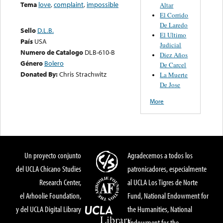
Tema
love
,
complaint
,
impossible
Altar
El Corrido
De Laredo
Sello
D.L.B.
El Ultimo
País
USA
Judicial
Numero de Catalogo
DLB-610-B
Diez Años
Género
Bolero
De Carcel
Donated By:
Chris Strachwitz
La Muerte
De Jose
More
Un proyecto conjunto
Agradecemos a todos los
del UCLA Chicano Studies
patronicadores, especialmente
Research Center,
al UCLA Los Tigres de Norte
el Arhoolie Foundation,
Fund, National Endowment for
y del UCLA Digital Library
the Humanities, National
Endowment for the