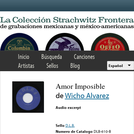
Skip to main content
Inicio
Búsqueda
Canciones
Artistas
Sellos
Blog
Español
Amor Imposible
de
Wicho Alvarez
Audio excerpt
Error loading media: File
could not be played
Sello
D.L.B.
Numero de Catalogo
DLB-610-B