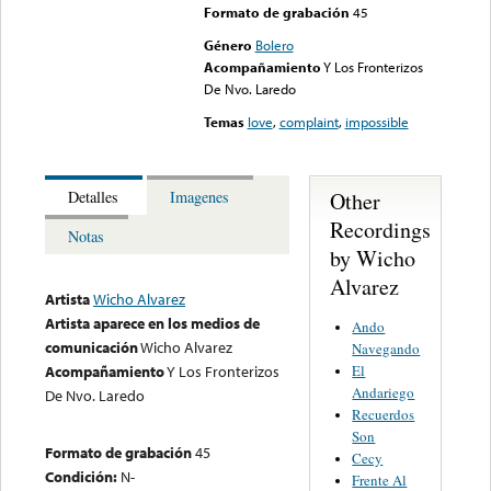
Formato de grabación
45
Género
Bolero
Acompañamiento
Y Los Fronterizos
De Nvo. Laredo
Temas
love
,
complaint
,
impossible
Other
Detalles
Imagenes
Recordings
Notas
by Wicho
Alvarez
Artista
Wicho Alvarez
Artista aparece en los medios de
Ando
comunicación
Wicho Alvarez
Navegando
El
Acompañamiento
Y Los Fronterizos
Andariego
De Nvo. Laredo
Recuerdos
Son
Formato de grabación
45
Cecy
Condición:
N-
Frente Al