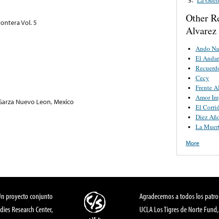
Other R
ontera Vol. 5
Alvarez
Ando Na
El Andar
Recuerd
Cecy
Frente Al
Amor Im
s Garza Nuevo Leon, Mexico
El Corri
Diez Año
La Muert
More
Un proyecto conjunto
Agradecemos a todos los patro
dies Research Center,
UCLA Los Tigres de Norte Fund