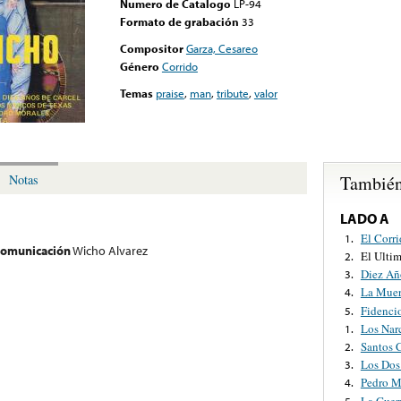
Numero de Catalogo
LP-94
Formato de grabación
33
Compositor
Garza, Cesareo
Género
Corrido
Temas
praise
,
man
,
tribute
,
valor
También
Notas
LADO A
El Corr
1.
 comunicación
Wicho Alvarez
El Ultim
2.
Diez Añ
3.
La Muer
4.
Fidenci
5.
Los Nar
1.
Santos 
2.
Los Dos
3.
Pedro M
4.
La Guer
5.