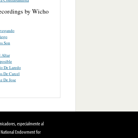
ecordings by Wicho
vegando
iego
os Son
 Altar
posible
do De Laredo
s De Carcel
e De Jose
nicadores, especialmente al
, National Endowment for