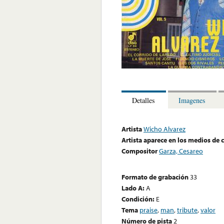
Detalles
Imagenes
Artista
Wicho Alvarez
Artista aparece en los medios de
Compositor
Garza, Cesareo
Formato de grabación
33
Lado A:
A
Condición:
E
Tema
praise
,
man
,
tribute
,
valor
Número de pista
2