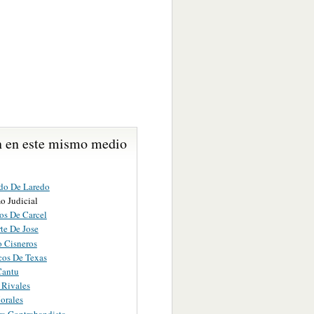
 en este mismo medio
ido De Laredo
o Judicial
os De Carcel
te De Jose
o Cisneros
cos De Texas
Cantu
 Rivales
orales
ra Contrabandista