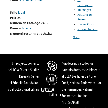
Pachuquito
Tu Imagen
Sello
Ideal
Maldita Tu
País
USA
Suerte
Numero de Catalogo
2463-B
Hazme Caso
Género
Bolero
Reconciliacion
Donated By:
Chris Strachwitz
More
Un proyecto conjunto
Agradecemos a todos los
del UCLA Chicano Studies
patronicadores, especialmente
Research Center,
al UCLA Los Tigres de Norte
el Arhoolie Foundation,
Fund, National Endowment for
y del UCLA Digital Library
the Humanities, National
Endowment for the
Arts, GRAMMY