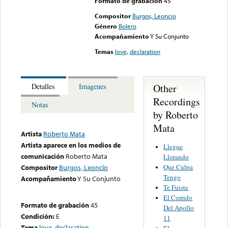
Formato de grabación
45
Compositor
Burgos, Leoncio
Género
Bolero
Acompañamiento
Y Su Conjunto
Temas
love
,
declaration
Other
Detalles
Imagenes
Recordings
Notas
by Roberto
Mata
Artista
Roberto Mata
Artista aparece en los medios de
Llegue
comunicación
Roberto Mata
Llorando
Que Culpa
Compositor
Burgos, Leoncio
Tengo
Acompañamiento
Y Su Conjunto
Te Fuiste
El Corrido
Formato de grabación
45
Del Apollo
Condición:
E
11
Tema
love
,
declaration
El