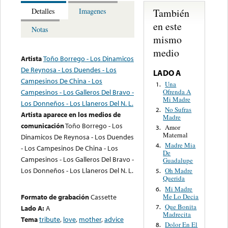
También
Detalles
Imagenes
en este
Notas
mismo
medio
Artista
Toño Borrego - Los Dinamicos
De Reynosa - Los Duendes - Los
LADO A
Campesinos De China - Los
Una
1.
Ofrenda A
Campesinos - Los Galleros Del Bravo -
Mi Madre
Los Donneños - Los Llaneros Del N. L.
No Sufras
2.
Artista aparece en los medios de
Madre
comunicación
Toño Borrego - Los
Amor
3.
Maternal
Dinamicos De Reynosa - Los Duendes
Madre Mia
4.
- Los Campesinos De China - Los
De
Campesinos - Los Galleros Del Bravo -
Guadalupe
Los Donneños - Los Llaneros Del N. L.
Oh Madre
5.
Querida
Mi Madre
6.
Me Lo Decia
Formato de grabación
Cassette
Que Bonita
7.
Lado A:
A
Madrecita
Tema
tribute
,
love
,
mother
,
advice
Dolor En El
8.