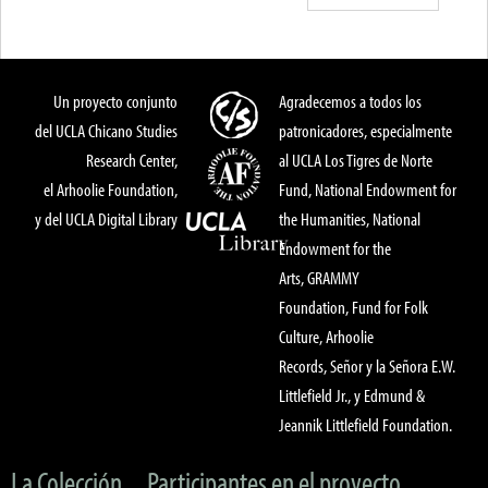
Un proyecto conjunto
Agradecemos a todos los
del UCLA Chicano Studies
patronicadores, especialmente
Research Center,
al UCLA Los Tigres de Norte
el Arhoolie Foundation,
Fund, National Endowment for
y del UCLA Digital Library
the Humanities, National
Endowment for the
Arts, GRAMMY
Foundation, Fund for Folk
Culture, Arhoolie
Records, Señor y la Señora E.W.
Littlefield Jr., y Edmund &
Jeannik Littlefield Foundation.
La Colección
Participantes en el proyecto