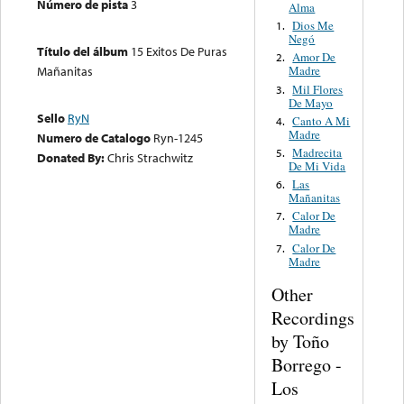
Número de pista
3
Alma
Dios Me
1.
Negó
Título del álbum
15 Exitos De Puras
Amor De
2.
Mañanitas
Madre
Mil Flores
3.
De Mayo
Sello
RyN
Canto A Mi
4.
Madre
Numero de Catalogo
Ryn-1245
Madrecita
5.
Donated By:
Chris Strachwitz
De Mi Vida
Las
6.
Mañanitas
Calor De
7.
Madre
Calor De
7.
Madre
Other
Recordings
by Toño
Borrego -
Los