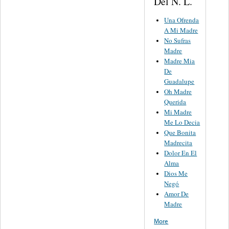
Del N. L.
Una Ofrenda
A Mi Madre
No Sufras
Madre
Madre Mia
De
Guadalupe
Oh Madre
Querida
Mi Madre
Me Lo Decia
Que Bonita
Madrecita
Dolor En El
Alma
Dios Me
Negó
Amor De
Madre
More