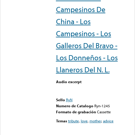
Campesinos De
China - Los
Campesinos - Los
Galleros Del Bravo -
Los Donneños - Los
Llaneros Del N. L.
Audio excerpt
Error loading media: File
could not be played
Sello
RyN
Numero de Catalogo
Ryn-1245
Formato de grabación
Cassette
Temas
tribute
,
love
,
mother
,
advice