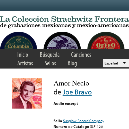
Skip to main content
Inicio
Búsqueda
Canciones
Artistas
Sellos
Blog
Español
Amor Necio
de
Joe Bravo
Audio excerpt
Error loading media: File
could not be played
Sello
Sunglow Record Company
Numero de Catalogo
SLP-126