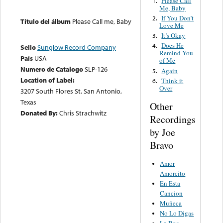
Please Call
1.
Me, Baby
If You Don’t
2.
Título del álbum
Please Call me, Baby
Love Me
It’s Okay
3.
Does He
4.
Sello
Sunglow Record Company
Remind You
País
USA
of Me
Numero de Catalogo
SLP-126
Again
5.
Location of Label:
Think it
6.
Over
3207 South Flores St. San Antonio,
Texas
Other
Donated By:
Chris Strachwitz
Recordings
by Joe
Bravo
Amor
Amorcito
En Esta
Cancion
Muñeca
No Lo Digas