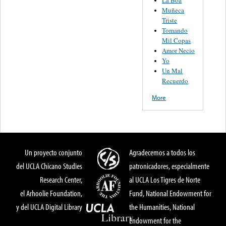
La Boa
Muñeca
Triste
Tomando
Mil Copas
Amor Necio
Yo
Un Mal
Recuerdo
More
Un proyecto conjunto
Agradecemos a todos los
del UCLA Chicano Studies
patronicadores, especialmente
Research Center,
al UCLA Los Tigres de Norte
el Arhoolie Foundation,
Fund, National Endowment for
y del UCLA Digital Library
the Humanities, National
Endowment for the