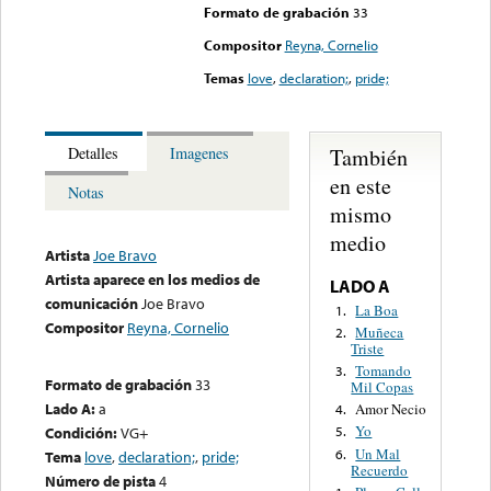
Formato de grabación
33
Compositor
Reyna, Cornelio
Temas
love
,
declaration;
,
pride;
También
Detalles
Imagenes
en este
Notas
mismo
medio
Artista
Joe Bravo
Artista aparece en los medios de
LADO A
comunicación
Joe Bravo
La Boa
1.
Compositor
Reyna, Cornelio
Muñeca
2.
Triste
Tomando
3.
Formato de grabación
33
Mil Copas
Lado A:
a
Amor Necio
4.
Yo
Condición:
VG+
5.
Un Mal
6.
Tema
love
,
declaration;
,
pride;
Recuerdo
Número de pista
4