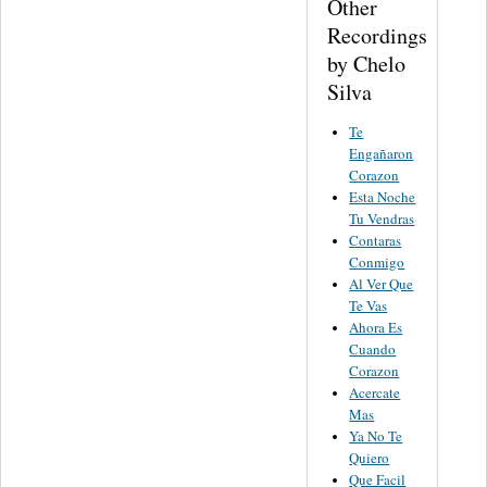
Other
Recordings
by Chelo
Silva
Te
Engañaron
Corazon
Esta Noche
Tu Vendras
Contaras
Conmigo
Al Ver Que
Te Vas
Ahora Es
Cuando
Corazon
Acercate
Mas
Ya No Te
Quiero
Que Facil