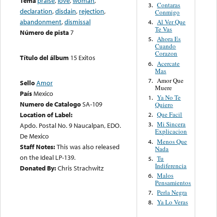
Tema
praise
,
love
,
woman
,
Contaras
3.
declaration
,
disdain
,
rejection
,
Conmigo
abandonment
,
dismissal
Al Ver Que
4.
Te Vas
Número de pista
7
Ahora Es
5.
Cuando
Corazon
Título del álbum
15 Exitos
Acercate
6.
Mas
Amor Que
7.
Sello
Amor
Muere
País
Mexico
Ya No Te
1.
Numero de Catalogo
SA-109
Quiero
Location of Label:
Que Facil
2.
Mi Sincera
3.
Apdo. Postal No. 9 Naucalpan, EDO.
Explicacion
De Mexico
Menos Que
4.
Staff Notes:
This was also released
Nada
on the Ideal LP-139.
Tu
5.
Indiferencia
Donated By:
Chris Strachwitz
Malos
6.
Pensamientos
Perla Negra
7.
Ya Lo Veras
8.