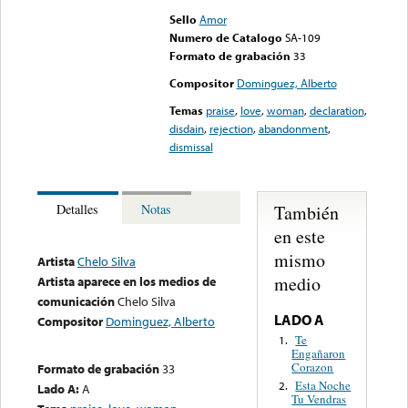
Sello
Amor
Numero de Catalogo
SA-109
Formato de grabación
33
Compositor
Dominguez, Alberto
Temas
praise
,
love
,
woman
,
declaration
,
disdain
,
rejection
,
abandonment
,
dismissal
También
Detalles
Notas
en este
mismo
Artista
Chelo Silva
medio
Artista aparece en los medios de
comunicación
Chelo Silva
LADO A
Compositor
Dominguez, Alberto
Te
1.
Engañaron
Corazon
Formato de grabación
33
Esta Noche
2.
Lado A:
A
Tu Vendras