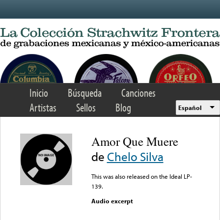
Skip to main content
Inicio
Búsqueda
Canciones
Artistas
Sellos
Blog
Español
Amor Que Muere
de
Chelo Silva
This was also released on the Ideal LP-
139.
Audio excerpt
Error loading media: File
could not be played