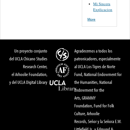
Mi Sincera
Explicacion
More
Un proyecto conjunto
Agradecemos a todos los
del UCLA Chicano Studies
patronicadores, especialmente
Research Center,
al UCLA Los Tigres de Norte
el Arhoolie Foundation,
Fund, National Endowment for
y del UCLA Digital Library
the Humanities, National
Endowment for the
Arts, GRAMMY
Foundation, Fund for Folk
Culture, Arhoolie
Records, Señor y la Señora E.W.
Littlefield Jr., y Edmund &