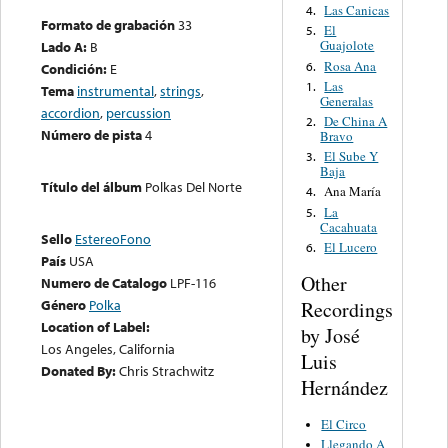
Las Canicas
4.
Formato de grabación
33
El
5.
Guajolote
Lado A:
B
Rosa Ana
6.
Condición:
E
Las
1.
Tema
instrumental
,
strings
,
Generalas
accordion
,
percussion
De China A
2.
Número de pista
4
Bravo
El Sube Y
3.
Baja
Título del álbum
Polkas Del Norte
Ana María
4.
La
5.
Cacahuata
Sello
EstereoFono
El Lucero
6.
País
USA
Other
Numero de Catalogo
LPF-116
Género
Polka
Recordings
Location of Label:
by José
Los Angeles, California
Luis
Donated By:
Chris Strachwitz
Hernández
El Circo
Llegando A