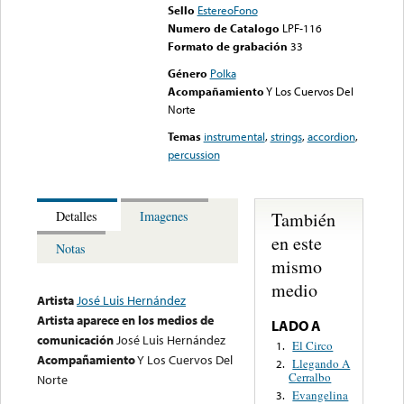
Sello
EstereoFono
Numero de Catalogo
LPF-116
Formato de grabación
33
Género
Polka
Acompañamiento
Y Los Cuervos Del
Norte
Temas
instrumental
,
strings
,
accordion
,
percussion
También
Detalles
Imagenes
en este
Notas
mismo
medio
Artista
José Luis Hernández
Artista aparece en los medios de
LADO A
comunicación
José Luis Hernández
El Circo
1.
Acompañamiento
Y Los Cuervos Del
Llegando A
2.
Cerralbo
Norte
Evangelina
3.