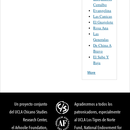
Cerralbo
Evangelina
Las Canicas
El Guajolote
Rosa Ana
Las
Generalas
De China A
Bravo
El Sube Y
Baja
More
Un proyecto conjunto
Agradecemos a todos los
del UCLA Chicano Studies
patronicadores, especialmente
Research Center,
al UCLA Los Tigres de Norte
el Arhoolie Foundation,
Fund, National Endowment for