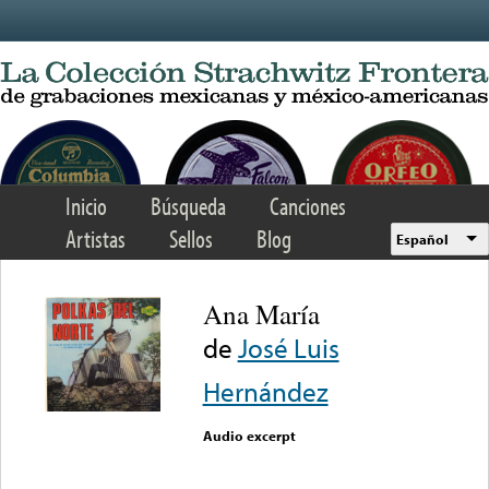
Skip to main content
Inicio
Búsqueda
Canciones
Artistas
Sellos
Blog
Español
Ana María
de
José Luis
Hernández
Audio excerpt
Error loading media: File
could not be played