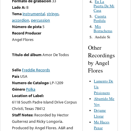
Formato de grabación
33
En La
4.
Puerta De Mi
Lado A:
B
Casa
Tema
instrumental
,
strings
,
Cuenta
5.
accordion
,
percussion
Perdida
Número de pista
5
Mis
4.
Borracheras
Record Producer
Andale Si
5.
Angel Flores
Other
Recordings
Título del álbum
Amor De Todos
by Angel
Flores
Sello
Freddie Records
País
USA
Lamento De
Numero de Catalogo
LP-1209
Un
Género
Polka
Prisionero
Location of Label:
Aburrido Me
6118 South Padre Island Drive Corpus
Voy
Christi, Texas 78412
Dejame
Staff Notes:
Recorded by Hector
Llorar
Guiterrez and Ricky Longoria.
Me Haces
Produced by Angel Flores. A&R and
Penar