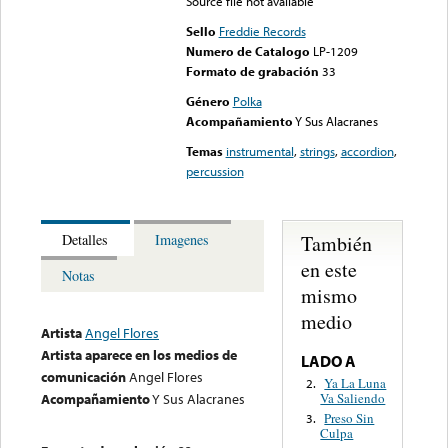
Source file not available
Sello
Freddie Records
Numero de Catalogo
LP-1209
Formato de grabación
33
Género
Polka
Acompañamiento
Y Sus Alacranes
Temas
instrumental
,
strings
,
accordion
,
percussion
También
Detalles
Imagenes
en este
Notas
mismo
medio
Artista
Angel Flores
Artista aparece en los medios de
LADO A
comunicación
Angel Flores
Ya La Luna
2.
Va Saliendo
Acompañamiento
Y Sus Alacranes
Preso Sin
3.
Culpa