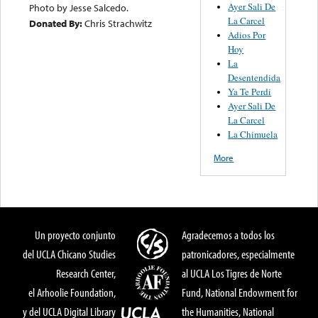
Ayer Sali De
Photo by Jesse Salcedo.
La Carcel
Donated By:
Chris Strachwitz
Adios Por
Hoy
La
Desentendida
Ya Te Perdi
Ayer Sali De
La Carcel
La Chimuela
More
Un proyecto conjunto
Agradecemos a todos los
del UCLA Chicano Studies
patronicadores, especialmente
Research Center,
al UCLA Los Tigres de Norte
el Arhoolie Foundation,
Fund, National Endowment for
y del UCLA Digital Library
the Humanities, National