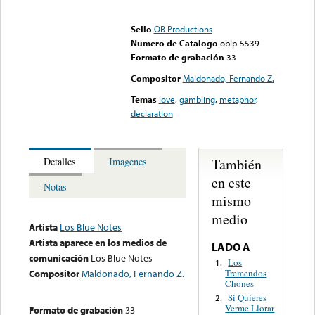
Error loading media: File
could not be played
Sello
OB Productions
Numero de Catalogo
oblp-5539
Formato de grabación
33
Compositor
Maldonado, Fernando Z.
Temas
love
,
gambling
,
metaphor
,
declaration
También
Detalles
Imagenes
en este
Notas
mismo
medio
Artista
Los Blue Notes
Artista aparece en los medios de
LADO A
comunicación
Los Blue Notes
Los
1.
Tremendos
Compositor
Maldonado, Fernando Z.
Chones
Si Quieres
2.
Verme Llorar
Formato de grabación
33