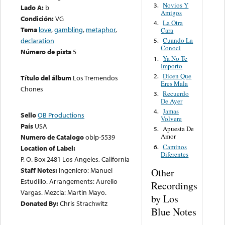
Novios Y
3.
Lado A:
b
Amigos
Condición:
VG
La Otra
4.
Tema
love
,
gambling
,
metaphor
,
Cara
declaration
Cuando La
5.
Conoci
Número de pista
5
Ya No Te
1.
Importo
Dicen Que
2.
Título del álbum
Los Tremendos
Eres Mala
Chones
Recuerdo
3.
De Ayer
Jamas
4.
Sello
OB Productions
Volvere
País
USA
Apuesta De
5.
Amor
Numero de Catalogo
oblp-5539
Caminos
6.
Location of Label:
Diferentes
P. O. Box 2481 Los Angeles, California
Staff Notes:
Ingeniero: Manuel
Other
Estudillo. Arrangements: Aurelio
Recordings
Vargas. Mezcla: Martin Mayo.
by Los
Donated By:
Chris Strachwitz
Blue Notes