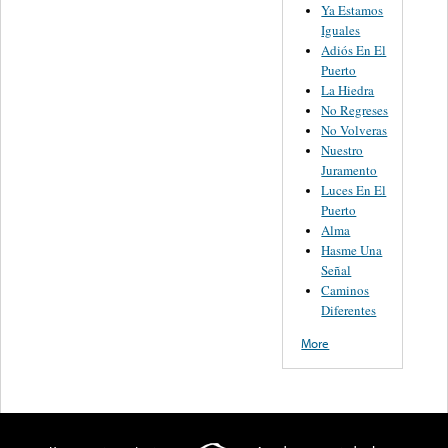
Ya Estamos
Iguales
Adiós En El
Puerto
La Hiedra
No Regreses
No Volveras
Nuestro
Juramento
Luces En El
Puerto
Alma
Hasme Una
Señal
Caminos
Diferentes
More