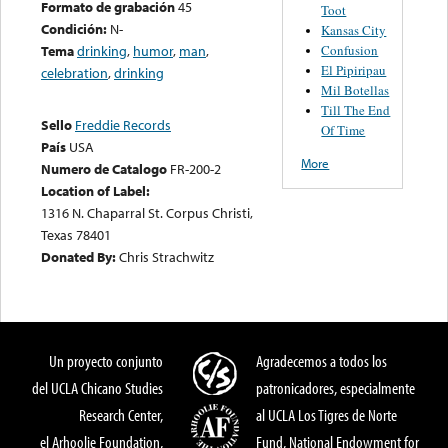
Formato de grabación
45
Toot
Condición:
N-
Kansas City
Confusion
Tema
drinking
,
humor
,
man
,
El Pipiripau
celebration
,
drinking
Mil Botellas
Till The End
Sello
Freddie Records
Of Time
País
USA
More
Numero de Catalogo
FR-200-2
Location of Label:
1316 N. Chaparral St. Corpus Christi,
Texas 78401
Donated By:
Chris Strachwitz
Un proyecto conjunto
Agradecemos a todos los
del UCLA Chicano Studies
patronicadores, especialmente
Research Center,
al UCLA Los Tigres de Norte
el Arhoolie Foundation,
Fund, National Endowment for