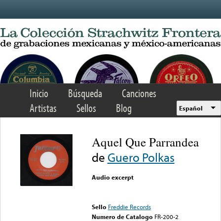
Skip to main content
Inicio
Búsqueda
Canciones
Artistas
Sellos
Blog
Español
Aquel Que Parrandea
de
Guero Polkas
Audio excerpt
Error loading media: File
could not be played
Sello
Freddie Records
Numero de Catalogo
FR-200-2