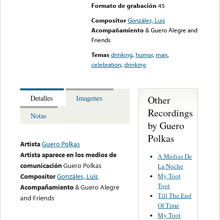
Formato de grabación
45
Compositor
Gonzáles, Luis
Acompañamiento
& Guero Alegre and
Friends
Temas
drinking
,
humor
,
man
,
celebration
,
drinking
Other
Detalles
Imagenes
Recordings
Notas
by Guero
Polkas
Artista
Guero Polkas
Artista aparece en los medios de
A Medias De
comunicación
Guero Polkas
La Noche
My Toot
Compositor
Gonzáles, Luis
Toot
Acompañamiento
& Guero Alegre
Till The End
and Friends
Of Time
My Toot