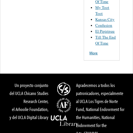
Of Time
My Toot
Toot
Kansas City
Confusion
El Pipiripau
Till The End
Of Time
More
Un proyecto conjunto
Agradecemos a todos los
del UCLA Chicano Studies
patronicadores, especialmente
Research Center,
al UCLA Los Tigres de Norte
el Arhoolie Foundation,
Fund, National Endowment for
y del UCLA Digital Library
the Humanities, National
Endowment for the