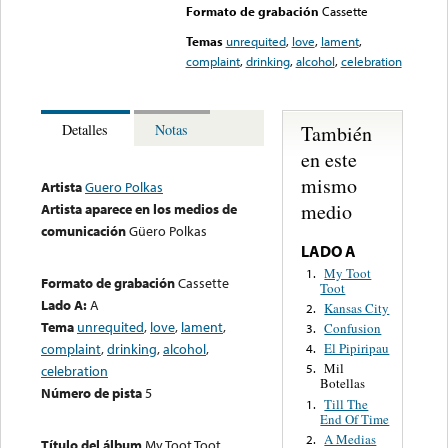
Formato de grabación
Cassette
Temas
unrequited
,
love
,
lament
,
complaint
,
drinking
,
alcohol
,
celebration
También
Detalles
Notas
en este
mismo
Artista
Guero Polkas
medio
Artista aparece en los medios de
comunicación
Güero Polkas
LADO A
My Toot
1.
Formato de grabación
Cassette
Toot
Lado A:
A
Kansas City
2.
Tema
unrequited
,
love
,
lament
,
Confusion
3.
complaint
,
drinking
,
alcohol
,
El Pipiripau
4.
Mil
5.
celebration
Botellas
Número de pista
5
Till The
1.
End Of Time
A Medias
2.
Título del álbum
My Toot Toot