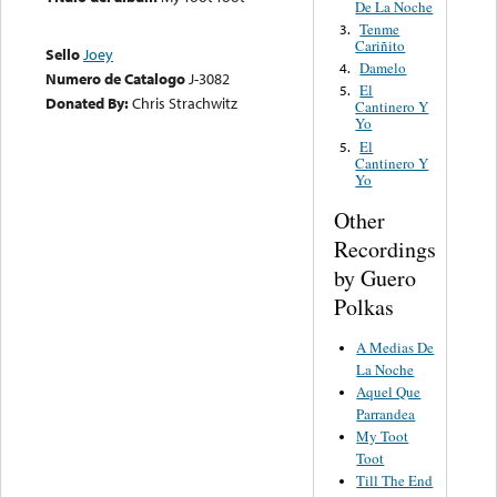
De La Noche
Tenme
3.
Cariñito
Sello
Joey
Damelo
4.
Numero de Catalogo
J-3082
El
5.
Donated By:
Chris Strachwitz
Cantinero Y
Yo
El
5.
Cantinero Y
Yo
Other
Recordings
by Guero
Polkas
A Medias De
La Noche
Aquel Que
Parrandea
My Toot
Toot
Till The End