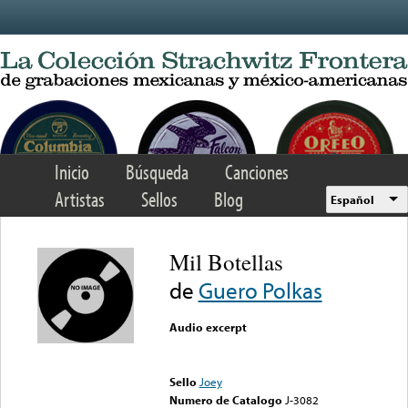
Skip to main content
Inicio
Búsqueda
Canciones
Artistas
Sellos
Blog
Español
Mil Botellas
de
Guero Polkas
Audio excerpt
Error loading media: File
could not be played
Sello
Joey
Numero de Catalogo
J-3082