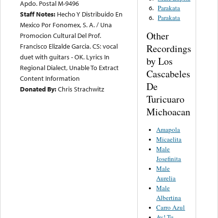
Apdo. Postal M-9496
Parakata
6.
Staff Notes:
Hecho Y Distribuido En
Parakata
6.
Mexico Por Fonomex, S. A. / Una
Other
Promocion Cultural Del Prof.
Francisco Elizalde Garcia. CS: vocal
Recordings
duet with guitars - OK. Lyrics In
by Los
Regional Dialect, Unable To Extract
Cascabeles
Content Information
De
Donated By:
Chris Strachwitz
Turicuaro
Michoacan
Amapola
Micaelita
Male
Josefinita
Male
Aurelia
Male
Albertina
Carro Azul
Ay! Tu