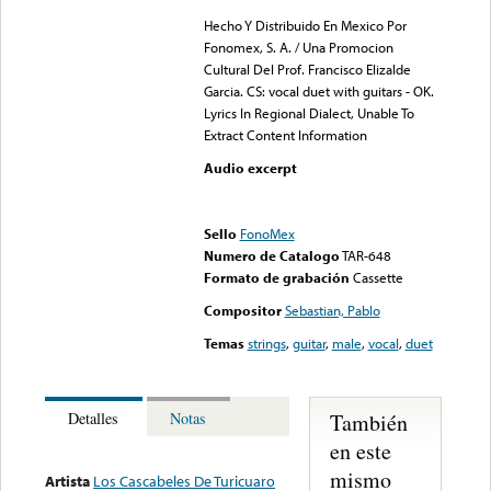
Hecho Y Distribuido En Mexico Por
Fonomex, S. A. / Una Promocion
Cultural Del Prof. Francisco Elizalde
Garcia. CS: vocal duet with guitars - OK.
Lyrics In Regional Dialect, Unable To
Extract Content Information
Audio excerpt
Error loading media: File
could not be played
Sello
FonoMex
Numero de Catalogo
TAR-648
Formato de grabación
Cassette
Compositor
Sebastian, Pablo
Temas
strings
,
guitar
,
male
,
vocal
,
duet
También
Detalles
Notas
en este
mismo
Artista
Los Cascabeles De Turicuaro