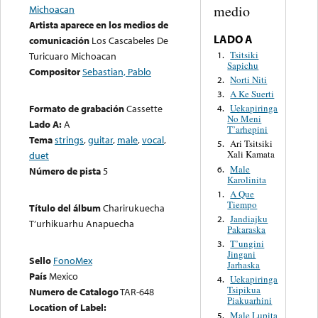
medio
Michoacan
Artista aparece en los medios de
LADO A
comunicación
Los Cascabeles De
Tsitsiki
1.
Turicuaro Michoacan
Sapichu
Compositor
Sebastian, Pablo
Norti Niti
2.
A Ke Suerti
3.
Formato de grabación
Cassette
Uekapiringa
4.
No Meni
Lado A:
A
T’arhepini
Tema
strings
,
guitar
,
male
,
vocal
,
Ari Tsitsiki
5.
Xali Kamata
duet
Male
6.
Número de pista
5
Karolinita
A Que
1.
Tiempo
Título del álbum
Charirukuecha
Jandiajku
2.
T’urhikuarhu Anapuecha
Pakaraska
T’ungini
3.
Jingani
Sello
FonoMex
Jarhaska
País
Mexico
Uekapiringa
4.
Tsipikua
Numero de Catalogo
TAR-648
Piakuarhini
Location of Label:
Male Lupita
5.