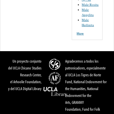
Male Rosita
Male
Angelita
Male
Herlinita
More
Un proyecto conjunto
Agradecemos a todos los
del UCLA Chicano Studies
patronicadores, especialmente
Research Center,
al UCLA Los Tigres de Norte
el Arhoolie Foundation,
Fund, National Endowment for
y del UCLA Digital Library
the Humanities, National
Endowment for the
Arts, GRAMMY
Foundation, Fund for Folk