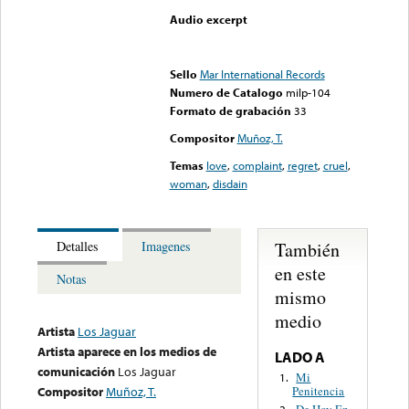
Audio excerpt
Error loading media: File
could not be played
Sello
Mar International Records
Numero de Catalogo
milp-104
Formato de grabación
33
Compositor
Muñoz, T.
Temas
love
,
complaint
,
regret
,
cruel
,
woman
,
disdain
También
Detalles
Imagenes
en este
Notas
mismo
medio
Artista
Los Jaguar
Artista aparece en los medios de
LADO A
comunicación
Los Jaguar
Mi
1.
Penitencia
Compositor
Muñoz, T.
De Hoy En
2.