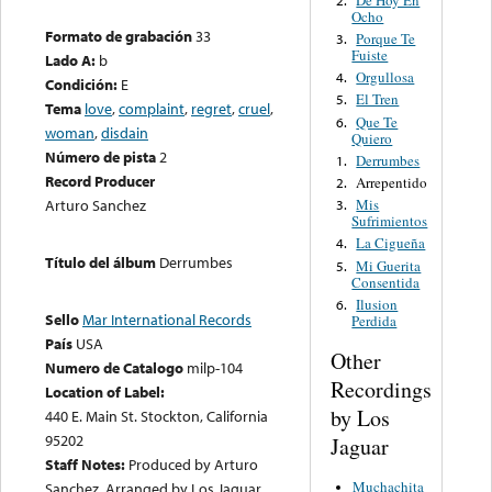
Ocho
Formato de grabación
33
Porque Te
3.
Fuiste
Lado A:
b
Orgullosa
4.
Condición:
E
El Tren
5.
Tema
love
,
complaint
,
regret
,
cruel
,
Que Te
6.
woman
,
disdain
Quiero
Número de pista
2
Derrumbes
1.
Record Producer
Arrepentido
2.
Mis
Arturo Sanchez
3.
Sufrimientos
La Cigueña
4.
Título del álbum
Derrumbes
Mi Guerita
5.
Consentida
Ilusion
6.
Sello
Mar International Records
Perdida
País
USA
Other
Numero de Catalogo
milp-104
Recordings
Location of Label:
by Los
440 E. Main St. Stockton, California
95202
Jaguar
Staff Notes:
Produced by Arturo
Muchachita
Sanchez. Arranged by Los Jaguar.