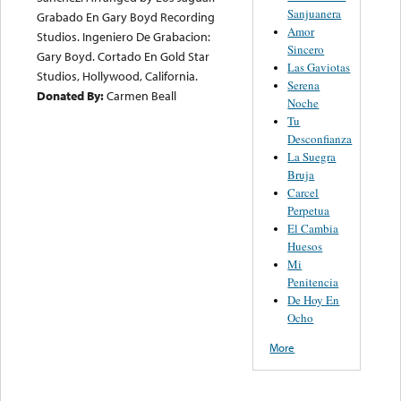
Sanjuanera
Grabado En Gary Boyd Recording
Amor
Studios. Ingeniero De Grabacion:
Sincero
Gary Boyd. Cortado En Gold Star
Las Gaviotas
Studios, Hollywood, California.
Serena
Donated By:
Carmen Beall
Noche
Tu
Desconfianza
La Suegra
Bruja
Carcel
Perpetua
El Cambia
Huesos
Mi
Penitencia
De Hoy En
Ocho
More