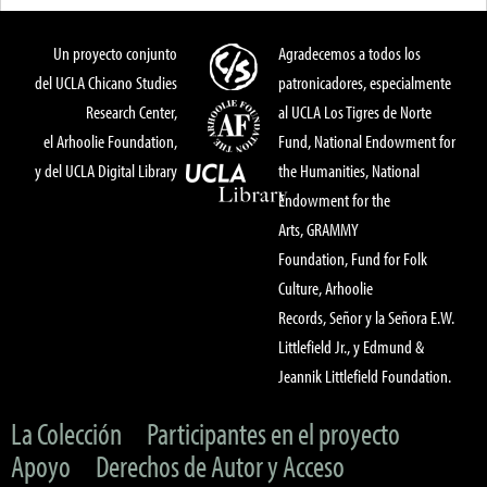
Un proyecto conjunto
Agradecemos a todos los
del UCLA Chicano Studies
patronicadores, especialmente
Research Center,
al UCLA Los Tigres de Norte
el Arhoolie Foundation,
Fund, National Endowment for
y del UCLA Digital Library
the Humanities, National
Endowment for the
Arts, GRAMMY
Foundation, Fund for Folk
Culture, Arhoolie
Records, Señor y la Señora E.W.
Littlefield Jr., y Edmund &
Jeannik Littlefield Foundation.
La Colección
Participantes en el proyecto
Apoyo
Derechos de Autor y Acceso