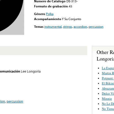
Numero de Catalogo
DE-313-
Formato de grabación
45
Género
Polka
Acompañamiento
Y Su Conjunto
Temas
instrumental
,
strings
,
accordion
,
percussion
Other R
Longori
La Esqui
 comunicación
Lee Longoria
Martin R
Potpurri
El Bikin
Abrazam
Dulce V
Minnie
dion
,
percussion
No Le Di
No Tien