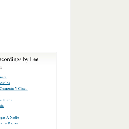
ecordings by Lee
a
nera
osales
 Cuarenta Y Cinco
i
e Fuerte
ida
gas A Nadie
es Tu Razon