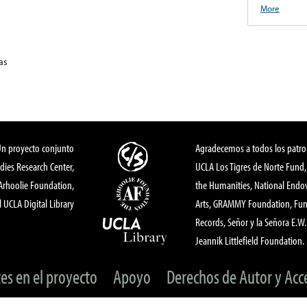
More
as
Un proyecto conjunto
Agradecemos a todos los patro
dies Research Center,
UCLA Los Tigres de Norte Fund
 Arhoolie Foundation,
the Humanities, National End
l UCLA Digital Library
Arts, GRAMMY Foundation, Fund
Records, Señor y la Señora E.W. 
Jeannik Littlefield Foundation.
tes en el proyecto
Apoyo
Derechos de Autor y Acc