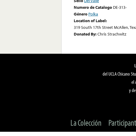
Sello
Del Valle
Numero de Catalogo
DE-313-
Género
Polka
Location of Label:
319 South 17th Street McAllen, Tex
Donated By:
Chris Strachwitz
del UCLA Chicano Stu
el
y de
La Colección
Participan