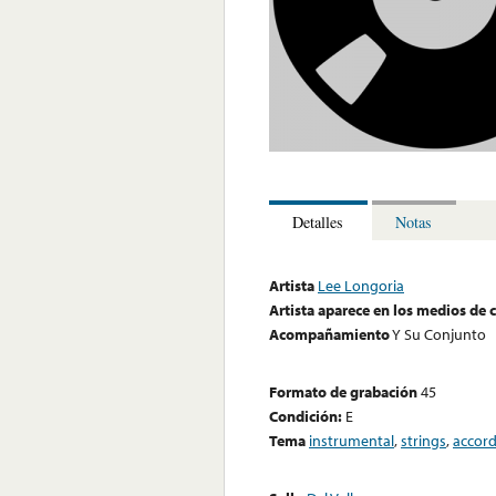
Detalles
Notas
Artista
Lee Longoria
Artista aparece en los medios de
Acompañamiento
Y Su Conjunto
Formato de grabación
45
Condición:
E
Tema
instrumental
,
strings
,
accor