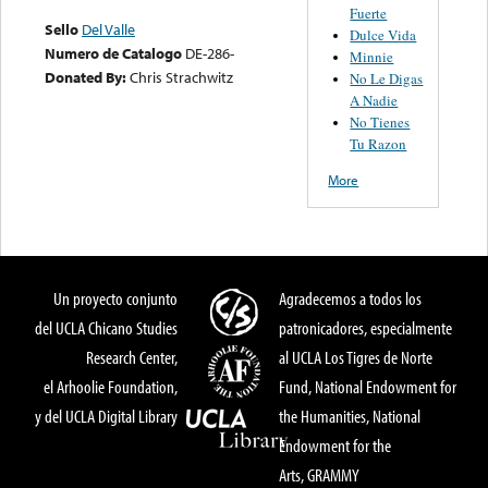
Fuerte
Sello
Del Valle
Dulce Vida
Numero de Catalogo
DE-286-
Minnie
Donated By:
Chris Strachwitz
No Le Digas
A Nadie
No Tienes
Tu Razon
More
Un proyecto conjunto
Agradecemos a todos los
del UCLA Chicano Studies
patronicadores, especialmente
Research Center,
al UCLA Los Tigres de Norte
el Arhoolie Foundation,
Fund, National Endowment for
y del UCLA Digital Library
the Humanities, National
Endowment for the
Arts, GRAMMY