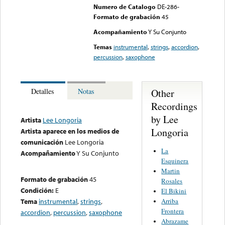
Numero de Catalogo
DE-286-
Formato de grabación
45
Acompañamiento
Y Su Conjunto
Temas
instrumental
,
strings
,
accordion
,
percussion
,
saxophone
Other
Detalles
Notas
Recordings
by Lee
Artista
Lee Longoria
Longoria
Artista aparece en los medios de
comunicación
Lee Longoria
La
Acompañamiento
Y Su Conjunto
Esquinera
Martin
Formato de grabación
45
Rosales
Condición:
E
El Bikini
Arriba
Tema
instrumental
,
strings
,
Frontera
accordion
,
percussion
,
saxophone
Abrazame