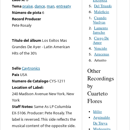
Escopeta
Tema
praise
,
dance
,
man
,
entreaty
Del Triunfo
5.
Maleficio
6.
Número de pista
6
Cuando
1.
Record Producer
Vuelvas
Pete Rosaly
Lamento
2.
Jarocho
Ciego De
3.
Título del álbum
Los Exitos Mas
Amor
Grandes De Ayer - Latin American
Vencido
4.
Hits of the 30’s
Azucenas
5.
Arturito
6.
Sello
Caytronics
Other
País
USA
Recordings
Numero de Catalogo
CYS-1211
by
Location of Label:
Cuarteto
240 Madison Avenue New York, New
Flores
York
Staff Notes:
Same As LP Columbia
Idilio
EX-5106. Producer: Pete Rosaly. The
Aguinaldo
label is reversed. This side reflects the
De Truya
musical content of the opposite side.
Muñequita