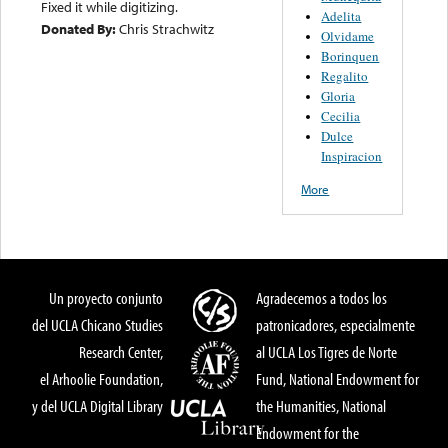
Fixed it while digitizing.
Adelita
Donated By:
Chris Strachwitz
Olvidame
Borinquen
Regalito
Gloria
Cecilia
Dulce
Inspiracion
More
Un proyecto conjunto
Agradecemos a todos los
del UCLA Chicano Studies
patronicadores, especialmente
Research Center,
al UCLA Los Tigres de Norte
el Arhoolie Foundation,
Fund, National Endowment for
y del UCLA Digital Library
the Humanities, National
Endowment for the