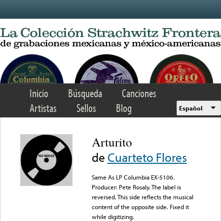
Skip to main content
Inicio
Búsqueda
Canciones
Artistas
Sellos
Blog
Español
Arturito
de
Cuarteto Flores
Same As LP Columbia EX-5106.
Producer: Pete Rosaly. The label is
reversed. This side reflects the musical
content of the opposite side. Fixed it
while digitizing.