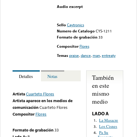
Audio excerpt
Error loading media: File
could not be played
Sello
Caytronics
Numero de Catalogo
CYS-1211
Formato de grabación
33
Compositor
Flores
Temas
praise
,
dance
,
man
,
entreaty
También
Detalles
Notas
en este
mismo
Artista
Cuarteto Flores
medio
Artista aparece en los medios de
comunicación
Cuarteto Flores
LADO A
Compositor
Flores
La Masacre
1.
Los Cisnes
3.
Formato de grabación
33
Pa Su
4.
Lado A:
B