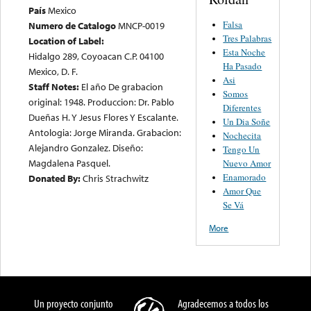
País
Mexico
Falsa
Numero de Catalogo
MNCP-0019
Tres Palabras
Location of Label:
Esta Noche
Hidalgo 289, Coyoacan C.P. 04100
Ha Pasado
Mexico, D. F.
Asi
Staff Notes:
El año De grabacion
Somos
original: 1948. Produccion: Dr. Pablo
Diferentes
Dueñas H. Y Jesus Flores Y Escalante.
Un Dia Soñe
Antologia: Jorge Miranda. Grabacion:
Nochecita
Alejandro Gonzalez. Diseño:
Tengo Un
Magdalena Pasquel.
Nuevo Amor
Enamorado
Donated By:
Chris Strachwitz
Amor Que
Se Vá
More
Un proyecto conjunto
Agradecemos a todos los