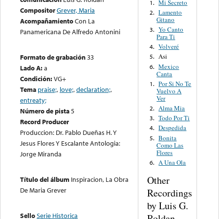
Mi Secreto
1.
Compositor
Grever, Maria
Lamento
2.
Gitano
Acompañamiento
Con La
Yo Canto
3.
Panamericana De Alfredo Antonini
Para Ti
Volveré
4.
Asi
Formato de grabación
33
5.
Mexico
6.
Lado A:
a
Canta
Condición:
VG+
Por Si No Te
1.
Tema
praise;
,
love;
,
declaration;
,
Vuelvo A
Ver
entreaty;
Alma Mia
2.
Número de pista
5
Todo Por Ti
3.
Record Producer
Despedida
4.
Produccion: Dr. Pablo Dueñas H. Y
Bonita
5.
Jesus Flores Y Escalante Antologia:
Como Las
Flores
Jorge Miranda
A Una Ola
6.
Other
Título del álbum
Inspiracion, La Obra
De Maria Grever
Recordings
by Luis G.
Sello
Serie Historica
Roldan