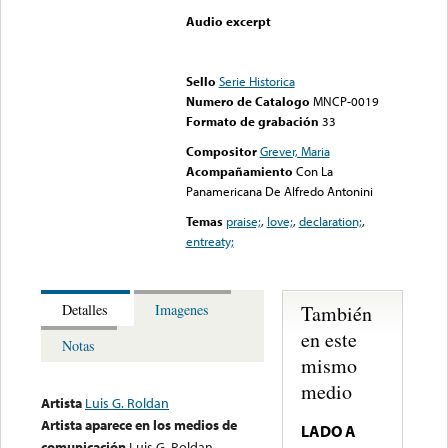
Audio excerpt
Error loading media: File
could not be played
Sello
Serie Historica
Numero de Catalogo
MNCP-0019
Formato de grabación
33
Compositor
Grever, Maria
Acompañamiento
Con La
Panamericana De Alfredo Antonini
Temas
praise;
,
love;
,
declaration;
,
entreaty;
También
Detalles
Imagenes
en este
Notas
mismo
medio
Artista
Luis G. Roldan
Artista aparece en los medios de
LADO A
comunicación
Luis G. Roldan