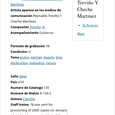
Treviño Y
Martinez
Cheche
Artista aparece en los medios de
Martinez
comunicación
Reynaldo Treviño Y
Cheche Martinez
Te Perdono
Compositor
Treviño, R.
Acompañamiento
Guitarras
More
Formato de grabación
78
Condición:
cr
Tema
praise
,
woman
,
beauty
,
love
,
declaration
,
metaphor
,
nature
Sello
Ideal
País
USA
Numero de Catalogo
130
Numero de Matriz
R-130-2
Género
Canción
Staff Notes:
78 was sent for
processing of 2000 copies on January