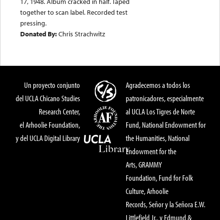
17, 1948. Album cracked in half. Taped
together to scan label. Recorded test
pressing.
Donated By:
Chris Strachwitz
Un proyecto conjunto
Agradecemos a todos los
del UCLA Chicano Studies
patronicadores, especialmente
Research Center,
al UCLA Los Tigres de Norte
el Arhoolie Foundation,
Fund, National Endowment for
y del UCLA Digital Library
the Humanities, National
Endowment for the
Arts, GRAMMY
Foundation, Fund for Folk
Culture, Arhoolie
Records, Señor y la Señora E.W.
Littlefield Jr., y Edmund &