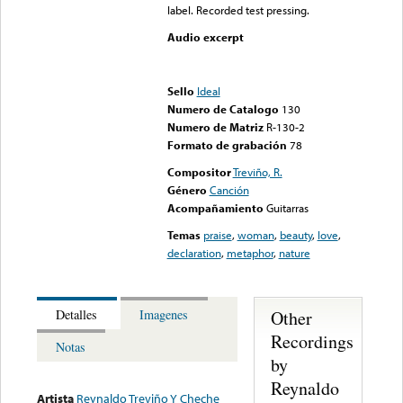
label. Recorded test pressing.
Audio excerpt
Error loading media: File
could not be played
Sello
Ideal
Numero de Catalogo
130
Numero de Matriz
R-130-2
Formato de grabación
78
Compositor
Treviño, R.
Género
Canción
Acompañamiento
Guitarras
Temas
praise
,
woman
,
beauty
,
love
,
declaration
,
metaphor
,
nature
Other
Detalles
Imagenes
Recordings
Notas
by
Reynaldo
Artista
Reynaldo Treviño Y Cheche