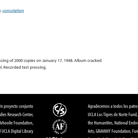
y
,
consolation
ssing of 2000 copies on January 17, 1948. Album cracked
el. Recorded test pressing.
Un proyecto conjunto
Agradecemos a todos los patro
dies Research Center,
UCLA Los Tigres de Norte Fund
 Arhoolie Foundation,
the Humanities, National End
l UCLA Digital Library
Arts, GRAMMY Foundation, Fund