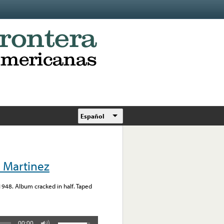
Español
 Martinez
1948. Album cracked in half. Taped
00:00