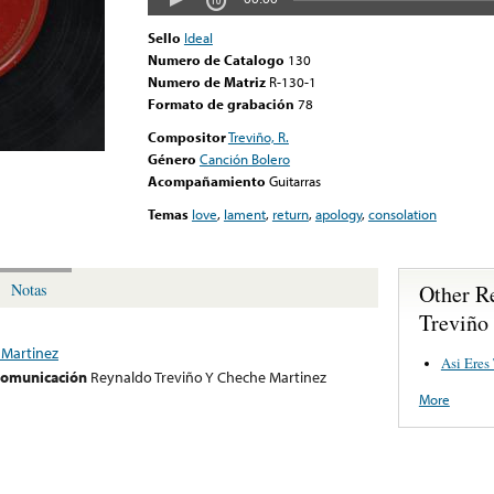
Sello
Ideal
Numero de Catalogo
130
Numero de Matriz
R-130-1
Formato de grabación
78
Compositor
Treviño, R.
Género
Canción Bolero
Acompañamiento
Guitarras
Temas
love
,
lament
,
return
,
apology
,
consolation
Other R
Notas
Treviño
 Martinez
Asi Eres
 comunicación
Reynaldo Treviño Y Cheche Martinez
More