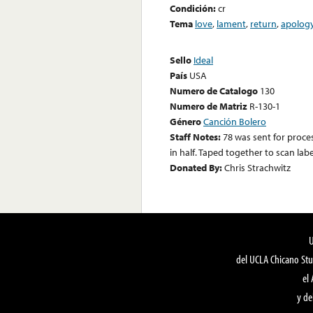
Condición:
cr
Tema
love
,
lament
,
return
,
apolog
Sello
Ideal
País
USA
Numero de Catalogo
130
Numero de Matriz
R-130-1
Género
Canción Bolero
Staff Notes:
78 was sent for proce
in half. Taped together to scan lab
Donated By:
Chris Strachwitz
del UCLA Chicano Stu
el
y de