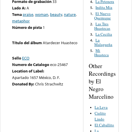
Formato de grabación
33
La Petenera
4.
Indita Mia
Lado A:
A
5.
El Nuevo
1.
Tema
praise
,
woman
,
beauty
,
nature
,
Querreque
metaphor
Las Tres
2.
Número de pista
1
Huastecas
La Cecilia
3.
La
4.
Título del álbum
Atardecer Huasteco
Malagueña
Mi
5.
Huasteca
Sello
ECO
Numero de Catalogo
eco-25467
Other
Location of Label:
Recordings
Apartado 1657 México, D. F.
by El
Donated By:
Chris Strachwitz
Negro
Marcelino
La Leva
Cielito
Lindo
El Caballito
La