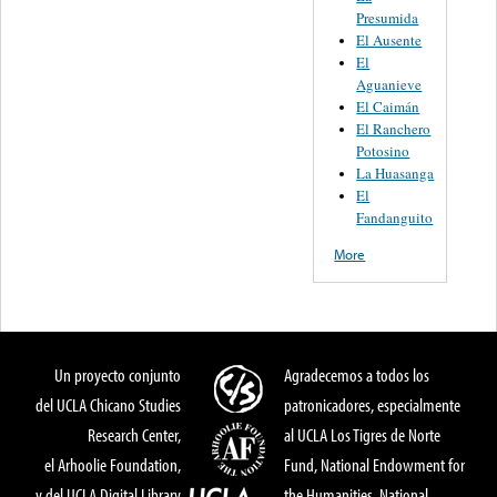
Presumida
El Ausente
El
Aguanieve
El Caimán
El Ranchero
Potosino
La Huasanga
El
Fandanguito
More
Un proyecto conjunto
Agradecemos a todos los
del UCLA Chicano Studies
patronicadores, especialmente
Research Center,
al UCLA Los Tigres de Norte
el Arhoolie Foundation,
Fund, National Endowment for
y del UCLA Digital Library
the Humanities, National