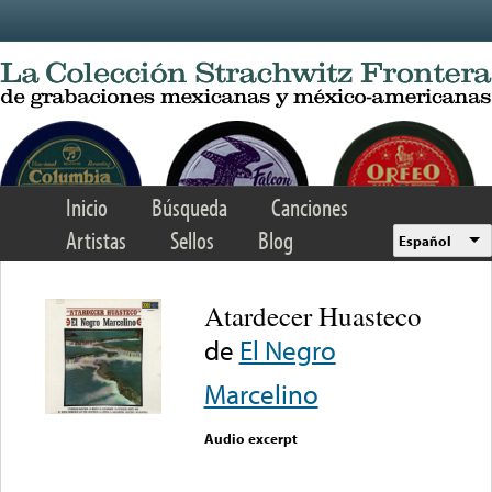
Skip to main content
Inicio
Búsqueda
Canciones
Artistas
Sellos
Blog
Español
Atardecer Huasteco
de
El Negro
Marcelino
Audio excerpt
Error loading media: File
could not be played