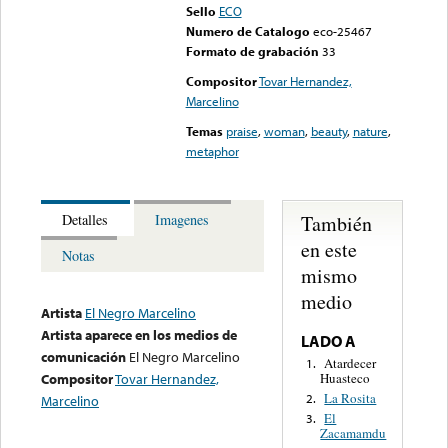
Sello
ECO
Numero de Catalogo
eco-25467
Formato de grabación
33
Compositor
Tovar Hernandez,
Marcelino
Temas
praise
,
woman
,
beauty
,
nature
,
metaphor
También
Detalles
Imagenes
en este
Notas
mismo
medio
Artista
El Negro Marcelino
Artista aparece en los medios de
LADO A
comunicación
El Negro Marcelino
Atardecer
1.
Huasteco
Compositor
Tovar Hernandez,
La Rosita
2.
Marcelino
El
3.
Zacamamdu